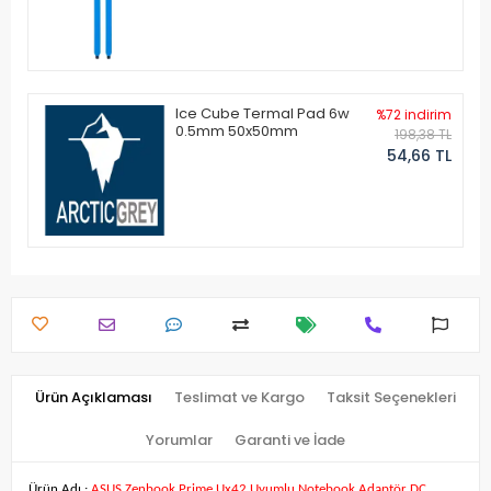
Ice Cube Termal Pad 6w
%72 indirim
0.5mm 50x50mm
198,38 TL
54,66 TL
Ürün Açıklaması
Teslimat ve Kargo
Taksit Seçenekleri
Yorumlar
Garanti ve İade
Ürün Adı :
ASUS Zenbook Prime Ux42 Uyumlu Notebook Adaptör DC