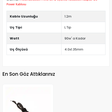
Power Kablosu
Kablo Uzunluğu
1.2m
Uç Tipi
L Tip
Watt
90w' a Kadar
Uç Ölçüsü
4.0x1.35mm
En Son Göz Attıklarınız