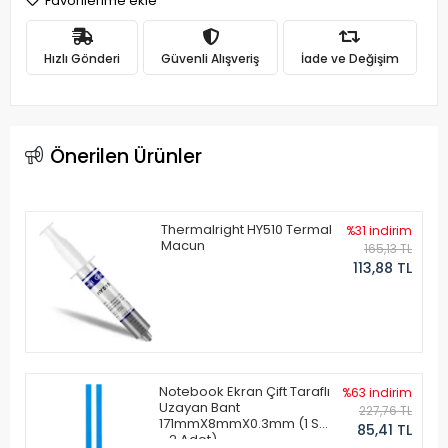
Favorilerime ekle
Hızlı Gönderi
Güvenli Alışveriş
İade ve Değişim
Önerilen Ürünler
Thermalright HY510 Termal
%31 indirim
Macun
165,13 TL
113,88 TL
Notebook Ekran Çift Taraflı
%63 indirim
Uzayan Bant
227,76 TL
171mmX8mmX0.3mm (1 Set
85,41 TL
- 2 Adet)