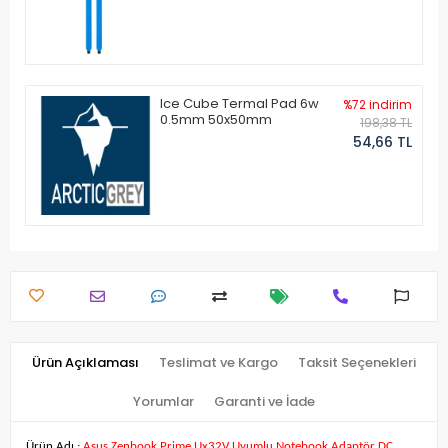
Ice Cube Termal Pad 6w
%72 indirim
0.5mm 50x50mm
198,38 TL
54,66 TL
Ürün Açıklaması
Teslimat ve Kargo
Taksit Seçenekleri
Yorumlar
Garanti ve İade
Ürün Adı :
Asus Zenbook Prime Ux32V Uyumlu Notebook Adaptör DC