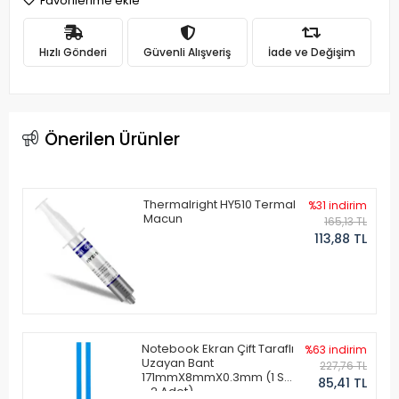
Favorilerime ekle
Hızlı Gönderi
Güvenli Alışveriş
İade ve Değişim
Önerilen Ürünler
Thermalright HY510 Termal
%31 indirim
Macun
165,13 TL
113,88 TL
Notebook Ekran Çift Taraflı
%63 indirim
Uzayan Bant
227,76 TL
171mmX8mmX0.3mm (1 Set
85,41 TL
- 2 Adet)