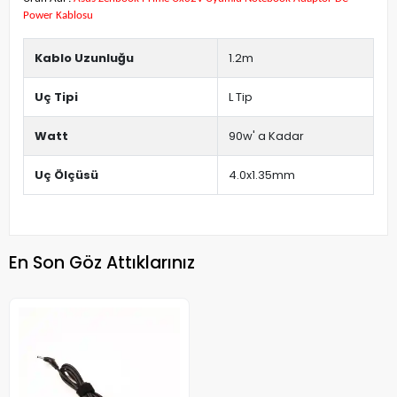
Power Kablosu
Kablo Uzunluğu
1.2m
Uç Tipi
L Tip
Watt
90w' a Kadar
Uç Ölçüsü
4.0x1.35mm
En Son Göz Attıklarınız