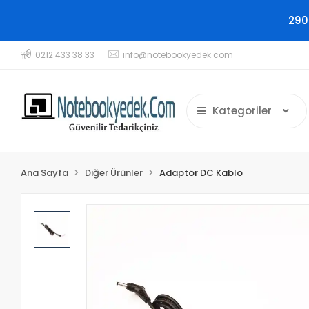
290
0212 433 38 33
info@notebookyedek.com
Kategoriler
Ana Sayfa
Diğer Ürünler
Adaptör DC Kablo