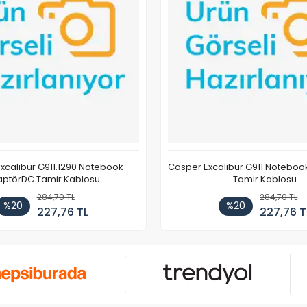
xcalibur G911.1290 Notebook
Casper Excalibur G911 Notebo
ptörDC Tamir Kablosu
Tamir Kablosu
284,70 TL
284,70 TL
%20
%20
227,76 TL
227,76 T