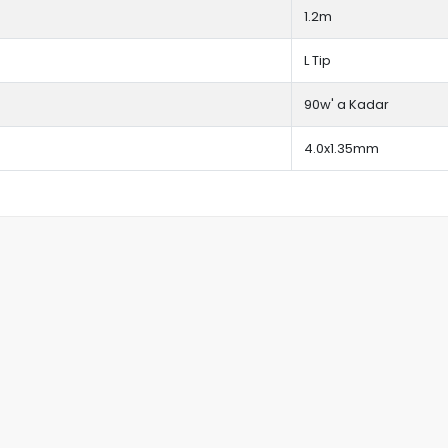
1.2m
L Tip
90w' a Kadar
4.0x1.35mm