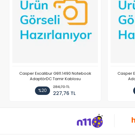
Casper Excalibur G911.1490 Notebook
Casper E
AdaptörDC Tamir Kablosu
Ada
284,70 TL
%20
227,76 TL