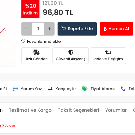
121,00 TL
%20
96,80 TL
indirim
Sepete Ekle
Hemen Al
Favorilerime ekle
Hızlı Gönderi
Güvenli Alışveriş
İade ve Değişim
e Et
Yorum Yaz
Karşılaştır
Fiyat Alarmı
Tel
sı
Teslimat ve Kargo
Taksit Seçenekleri
Yorumlar
r Kablosu