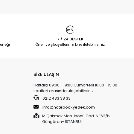
7 / 24 DESTEK
eneği
Öneri ve şikayetlerinizi bize iletebilirsiniz.
BİZE ULAŞIN
Haftaiçi 09:00 - 19:00 Cumartesi 10:00 - 15:00
saatleri arasında ulaşabilirsiniz.
0212 433 38 33
info@notebookyedek.com
M.Çakmak Mah. İnönü Cad. N.162/b
Güngören- İSTANBUL