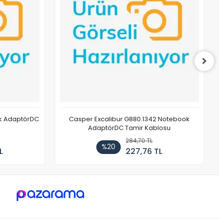
ok AdaptörDC
Casper Excalibur G880.1342 Notebook
AdaptörDC Tamir Kablosu
284,70 TL
%20
L
227,76 TL