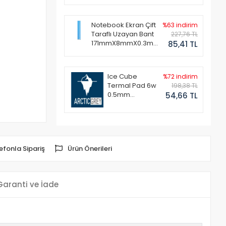
Notebook Ekran Çift
%63 indirim
Taraflı Uzayan Bant
227,76 TL
171mmX8mmX0.3mm
85,41 TL
(1 Set - 2 Adet)
Ice Cube
%72 indirim
Termal Pad 6w
198,38 TL
0.5mm
54,66 TL
50x50mm
efonla Sipariş
Ürün Önerileri
Garanti ve İade