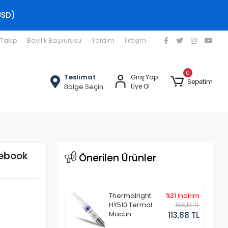
USD)
 Takip
Bayilik Başvurusu
Yardım
İletişim
0
Teslimat
Giriş Yap
Sepetim
Bölge Seçin
Üye Ol
tebook
Önerilen Ürünler
Thermalright
%31 indirim
HY510 Termal
165,13 TL
Macun
113,88 TL