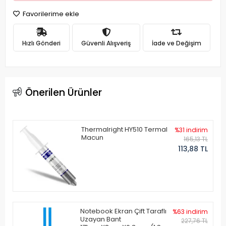
Favorilerime ekle
Hızlı Gönderi
Güvenli Alışveriş
İade ve Değişim
Önerilen Ürünler
Thermalright HY510 Termal
%31 indirim
Macun
165,13 TL
113,88 TL
Notebook Ekran Çift Taraflı
%63 indirim
Uzayan Bant
227,76 TL