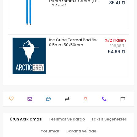
171mmX8mmX0.3mm (1 Set
85,41 TL
- 2 Adet)
Ice Cube Termal Pad 6w
%72 indirim
0.5mm 50x50mm
198,38 TL
54,66 TL
Ürün Açıklaması
Teslimat ve Kargo
Taksit Seçenekleri
Yorumlar
Garanti ve İade