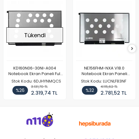
Tükendi
KD160N06-30NI-A004
NE156FHM-NXA V18.0
Notebook Ekran Paneli Full
Notebook Ekran Paneli
HD
144Hz
Stok Kodu: 6DJHYNMQCS
Stok Kodu: LUCNLF83NF
3.131,70 TL
4.115,62 TL
%26
%32
2.319,74 TL
2.781,52 TL