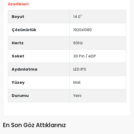
özellikleri:
Boyut
14.0''
Çözünürlük
1920x1080
Hertz
60Hz
Soket
30 Pin / eDP
Aydınlatma
LED IPS
Yüzey
Mat
Durumu
Yeni
En Son Göz Attıklarınız