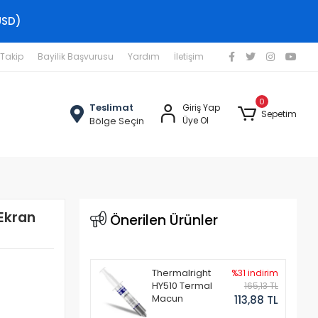
USD)
 Takip
Bayilik Başvurusu
Yardım
İletişim
0
Teslimat
Giriş Yap
Sepetim
Bölge Seçin
Üye Ol
Ekran
Önerilen Ürünler
Thermalright
%31 indirim
HY510 Termal
165,13 TL
Macun
113,88 TL