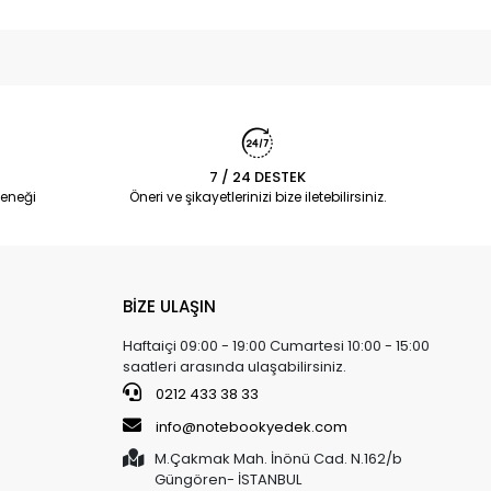
7 / 24 DESTEK
eneği
Öneri ve şikayetlerinizi bize iletebilirsiniz.
BİZE ULAŞIN
Haftaiçi 09:00 - 19:00 Cumartesi 10:00 - 15:00
saatleri arasında ulaşabilirsiniz.
0212 433 38 33
info@notebookyedek.com
M.Çakmak Mah. İnönü Cad. N.162/b
Güngören- İSTANBUL