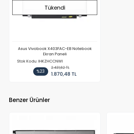
Tükendi
Asus Vivobook X403FAC-EB Notebook
Ekran Paneli
Stok Kodu: IHKZHCCNWI
2.431,62 TL
%23
1.870,48 TL
Benzer Ürünler
Stokta Yok