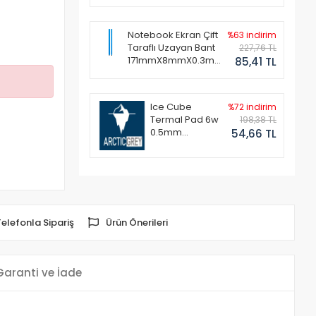
Notebook Ekran Çift
%63 indirim
Taraflı Uzayan Bant
227,76 TL
171mmX8mmX0.3mm
85,41 TL
(1 Set - 2 Adet)
Ice Cube
%72 indirim
Termal Pad 6w
198,38 TL
0.5mm
54,66 TL
50x50mm
Telefonla Sipariş
Ürün Önerileri
Garanti ve İade