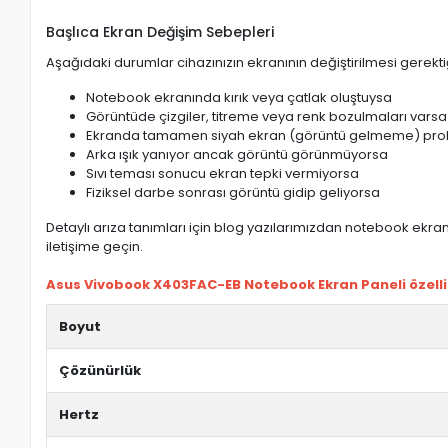
Başlıca Ekran Değişim Sebepleri
Aşağıdaki durumlar cihazınızın ekranının değiştirilmesi gerektiğ
Notebook ekranında kırık veya çatlak oluştuysa
Görüntüde çizgiler, titreme veya renk bozulmaları varsa
Ekranda tamamen siyah ekran (görüntü gelmeme) pro
Arka ışık yanıyor ancak görüntü görünmüyorsa
Sıvı teması sonucu ekran tepki vermiyorsa
Fiziksel darbe sonrası görüntü gidip geliyorsa
Detaylı arıza tanımları için blog yazılarımızdan notebook ekran 
iletişime geçin.
Asus Vivobook X403FAC-EB Notebook Ekran Paneli özellik
Boyut
Çözünürlük
Hertz