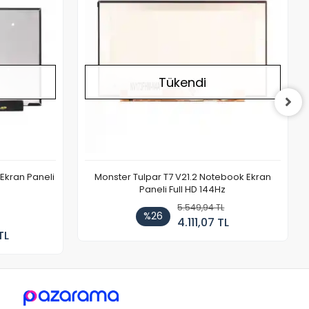
Tükendi
Ekran Paneli
Monster Tulpar T7 V21.2 Notebook Ekran
Paneli Full HD 144Hz
5.549,94 TL
%26
4.111,07 TL
TL