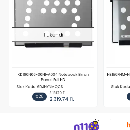
Tükendi
KD160N06-30NI-A004 Notebook Ekran
NE156FHM-NX
Paneli Full HD
Stok Kodu: 6DJHYNMQCS
Stok Kodu
3.131,70 TL
%26
2.319,74 TL