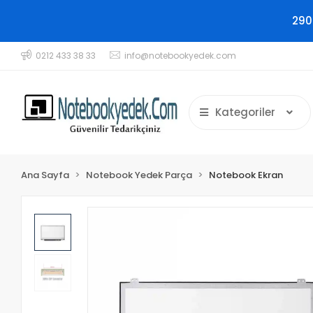
290
0212 433 38 33
info@notebookyedek.com
Kategoriler
Ana Sayfa
Notebook Yedek Parça
Notebook Ekran