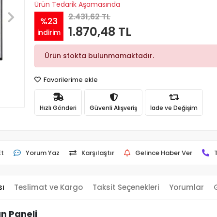
Ürün Tedarik Aşamasında
2.431,62 TL
%23
1.870,48 TL
indirim
Ürün stokta bulunmamaktadır.
Favorilerime ekle
Hızlı Gönderi
Güvenli Alışveriş
İade ve Değişim
Et
Yorum Yaz
Karşılaştır
Gelince Haber Ver
sı
Teslimat ve Kargo
Taksit Seçenekleri
Yorumlar
n Paneli