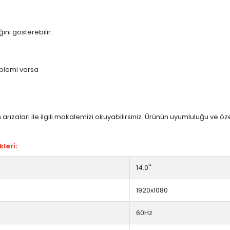
ini gösterebilir:
blemi varsa
arızaları ile ilgili makalemizi okuyabilirsiniz. Ürünün uyumluluğu ve ö
leri:
14.0''
1920x1080
60Hz