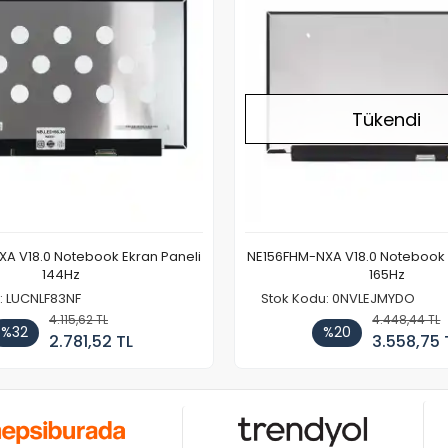
Tükendi
A V18.0 Notebook Ekran Paneli
NE156FHM-NXA V18.0 Notebook 
144Hz
165Hz
: LUCNLF83NF
Stok Kodu: 0NVLEJMYDO
4.115,62 TL
4.448,44 TL
%32
%20
2.781,52 TL
3.558,75 