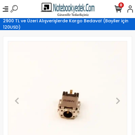
0
2900 TL ve Üzeri Alışverişlerde Kargo Bedava! (Bayiler için
120USD)