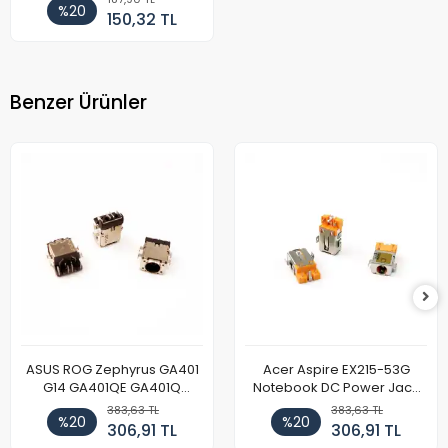
%20
150,32 TL
Benzer Ürünler
ASUS ROG Zephyrus GA401
Acer Aspire EX215-53G
G14 GA401QE GA401Q
Notebook DC Power Jack
GA402 GA402R GA402RK
Soket
383,63 TL
383,63 TL
%20
%20
HQ058T GA503QR GA503QS
306,91 TL
306,91 TL
GA503QM GA503QE GX650