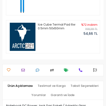
Ice Cube Termal Pad 6w
%72 indirim
0.5mm 50x50mm
198,38 TL
54,66 TL
Ürün Açıklaması
Teslimat ve Kargo
Taksit Seçenekleri
Yorumlar
Garanti ve İade
Notebook DC Power Jack Şarj Soketi / Adaptör Girişi