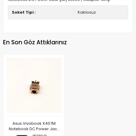
Soket Tipi :
Kablosuz
En Son Göz Attıklarınız
Asus Vivobook X407M
Notebook DC Power Jack
Soketi
187,90 TL