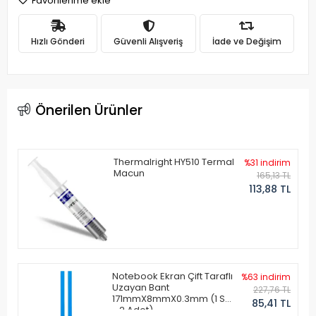
Favorilerime ekle
Hızlı Gönderi
Güvenli Alışveriş
İade ve Değişim
Önerilen Ürünler
Thermalright HY510 Termal
%31 indirim
Macun
165,13 TL
113,88 TL
Notebook Ekran Çift Taraflı
%63 indirim
Uzayan Bant
227,76 TL
171mmX8mmX0.3mm (1 Set
85,41 TL
- 2 Adet)