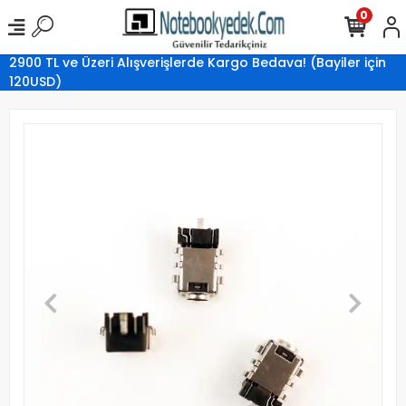
0
2900 TL ve Üzeri Alışverişlerde Kargo Bedava! (Bayiler için
120USD)