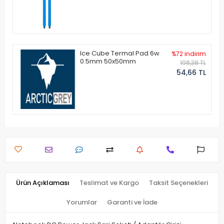
Ice Cube Termal Pad 6w
%72 indirim
0.5mm 50x50mm
198,38 TL
54,66 TL
Ürün Açıklaması
Teslimat ve Kargo
Taksit Seçenekleri
Yorumlar
Garanti ve İade