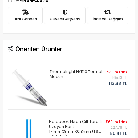
Favorilerime ekle
Hızlı Gönderi
Güvenli Alışveriş
İade ve Değişim
Önerilen Ürünler
Thermalright HY510 Termal
%31 indirim
Macun
165,13 TL
113,88 TL
Notebook Ekran Çift Taraflı
%63 indirim
Uzayan Bant
227,76 TL
171mmX8mmX0.3mm (1 Set
85,41 TL
- 2 Adet)