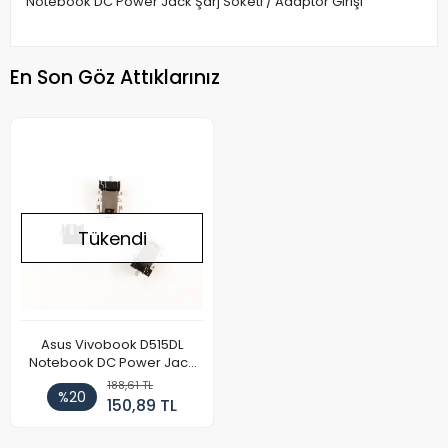
Notebook DC Power Jack Şarj Soketi / Adaptör Girişi
En Son Göz Attıklarınız
Tükendi
Asus Vivobook D515DL
Notebook DC Power Jack
Soketi
188,61 TL
%20
150,89 TL