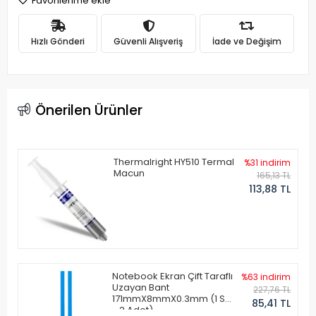
Favorilerime ekle
Hızlı Gönderi
Güvenli Alışveriş
İade ve Değişim
Önerilen Ürünler
Thermalright HY510 Termal
%31 indirim
Macun
165,13 TL
113,88 TL
Notebook Ekran Çift Taraflı
%63 indirim
Uzayan Bant
227,76 TL
171mmX8mmX0.3mm (1 Set
85,41 TL
- 2 Adet)