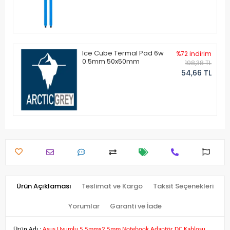
Ice Cube Termal Pad 6w
%72 indirim
0.5mm 50x50mm
198,38 TL
54,66 TL
Ürün Açıklaması
Teslimat ve Kargo
Taksit Seçenekleri
Yorumlar
Garanti ve İade
Ürün Adı :
Asus Uyumlu 5.5mmx2.5mm Notebook Adaptör DC Kablosu