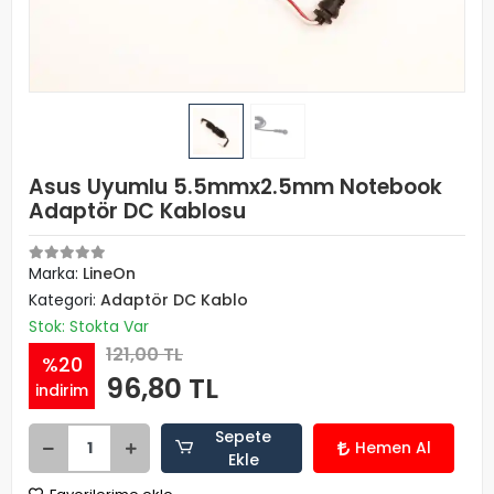
Asus Uyumlu 5.5mmx2.5mm Notebook
Adaptör DC Kablosu
Marka:
LineOn
Kategori:
Adaptör DC Kablo
Stok: Stokta Var
121,00 TL
%20
96,80 TL
indirim
Sepete
Hemen Al
Ekle