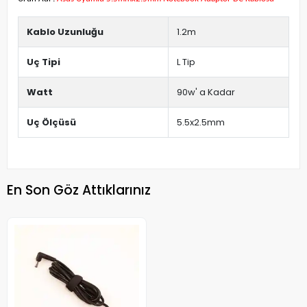
Kablo Uzunluğu
1.2m
Uç Tipi
L Tip
Watt
90w' a Kadar
Uç Ölçüsü
5.5x2.5mm
En Son Göz Attıklarınız