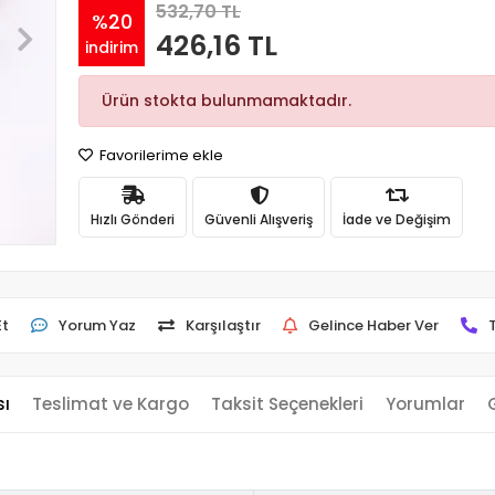
532,70 TL
%20
426,16 TL
indirim
Ürün stokta bulunmamaktadır.
Favorilerime ekle
Hızlı Gönderi
Güvenli Alışveriş
İade ve Değişim
Et
Yorum Yaz
Karşılaştır
Gelince Haber Ver
sı
Teslimat ve Kargo
Taksit Seçenekleri
Yorumlar