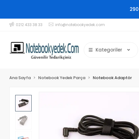
290
0212 433 38 33
info@notebookyedek.com
Kategoriler
Ana Sayfa
Notebook Yedek Parça
Notebook Adaptör