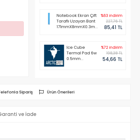
Notebook Ekran Çift
%63 indirim
Taraflı Uzayan Bant
227,76 TL
171mmX8mmX0.3mm
85,41 TL
(1 Set - 2 Adet)
Ice Cube
%72 indirim
Termal Pad 6w
198,38 TL
0.5mm
54,66 TL
50x50mm
Telefonla Sipariş
Ürün Önerileri
Garanti ve İade