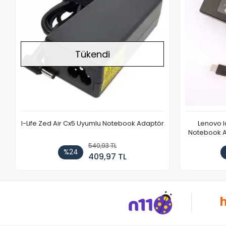
Tükendi
I-Life Zed Air Cx5 Uyumlu Notebook Adaptör
Lenovo 
Notebook Ad
540,93 TL
%24
409,97 TL