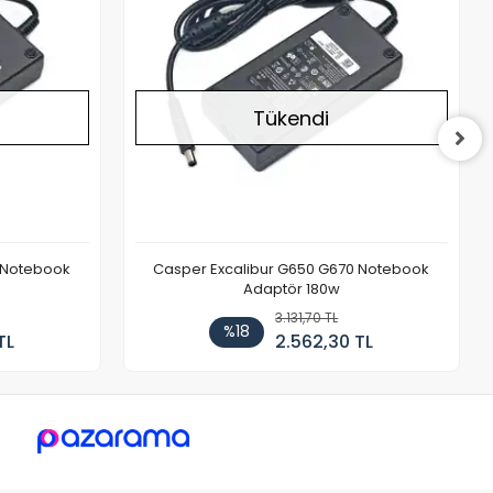
Tükendi
 Notebook
Casper Excalibur G650 G670 Notebook
Adaptör 180w
3.131,70 TL
%18
TL
2.562,30 TL