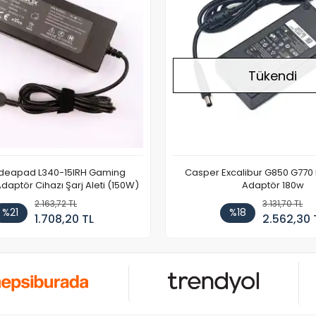
Tükendi
Ideapad L340-15IRH Gaming
Casper Excalibur G850 G770
aptör Cihazı Şarj Aleti (150W)
Adaptör 180w
2.163,72 TL
3.131,70 TL
%21
%18
1.708,20 TL
2.562,30 