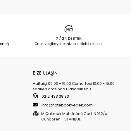
7 / 24 DESTEK
eneği
Öneri ve şikayetlerinizi bize iletebilirsiniz.
BİZE ULAŞIN
Haftaiçi 09:00 - 19:00 Cumartesi 10:00 - 15:00
saatleri arasında ulaşabilirsiniz.
0212 433 38 33
info@notebookyedek.com
M.Çakmak Mah. İnönü Cad. N.162/b
Güngören- İSTANBUL