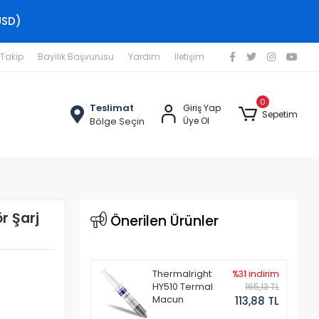
USD)
 Takip
Bayilik Başvurusu
Yardım
İletişim
0
Teslimat
Giriş Yap
Sepetim
Bölge Seçin
Üye Ol
r Şarj
Önerilen Ürünler
Thermalright
%31 indirim
HY510 Termal
165,13 TL
Macun
113,88 TL