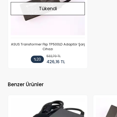
Tükendi
ASUS Transformer Flip TP500LD Adaptör Şarj
Cihazı
532,70 TL
%20
426,16 TL
Benzer Ürünler
Stokta Yok