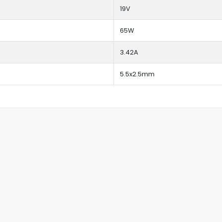
19V
65W
3.42A
5.5x2.5mm