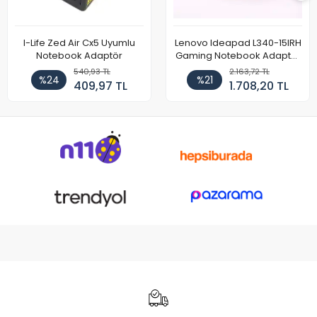
I-Life Zed Air Cx5 Uyumlu
Lenovo Ideapad L340-15IRH
Notebook Adaptör
Gaming Notebook Adaptör
Cihazı Şarj Aleti (150W)
540,93 TL
2.163,72 TL
%24
%21
409,97 TL
1.708,20 TL