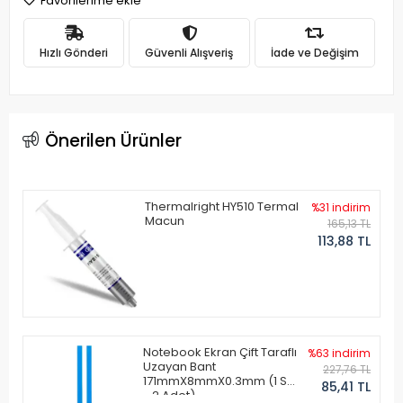
Favorilerime ekle
Hızlı Gönderi
Güvenli Alışveriş
İade ve Değişim
Önerilen Ürünler
Thermalright HY510 Termal
%31 indirim
Macun
165,13 TL
113,88 TL
Notebook Ekran Çift Taraflı
%63 indirim
Uzayan Bant
227,76 TL
171mmX8mmX0.3mm (1 Set
85,41 TL
- 2 Adet)