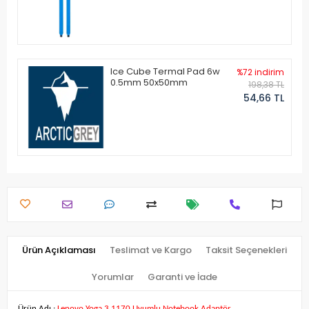
Ice Cube Termal Pad 6w
%72 indirim
0.5mm 50x50mm
198,38 TL
54,66 TL
Ürün Açıklaması
Teslimat ve Kargo
Taksit Seçenekleri
Yorumlar
Garanti ve İade
Ürün Adı :
Lenovo Yoga 3 1170 Uyumlu Notebook Adaptör