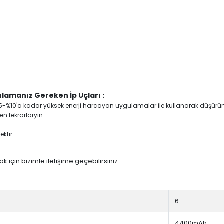
lamanız Gereken İp Uçları :
yi %5-%10'a kadar yüksek enerji harcayan uygulamalar ile kullanarak düşürü
n tekrarlaryın .
ktir.
 için bizimle iletişime geçebilirsiniz.
6
4400mAh