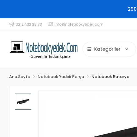
290
0212 433 38 33
info@notebookyedek.com
Kategoriler
Ana Sayfa
Notebook Yedek Parça
Notebook Batarya