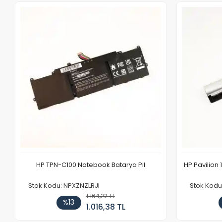
HP TPN-C100 Notebook Batarya Pil
HP Pavilion 
Stok Kodu: NPXZNZLRJI
Stok Kod
1.164,22 TL
%13
1.016,38 TL