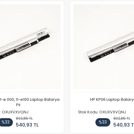
11-e 000, 11-e100 Laptop Batarya
HP KP06 Laptop Batarya
Pil
u: OXUXVXVQNJ
Stok Kodu: OXUXVXVQNJ
802,85 TL
802,85 TL
%33
%33
540,93 TL
540,93 T