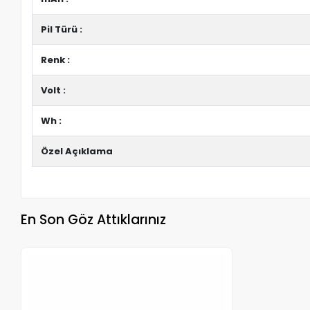
Pil Türü :
Renk :
Volt :
Wh :
Özel Açıklama
En Son Göz Attıklarınız
Stokta Yok