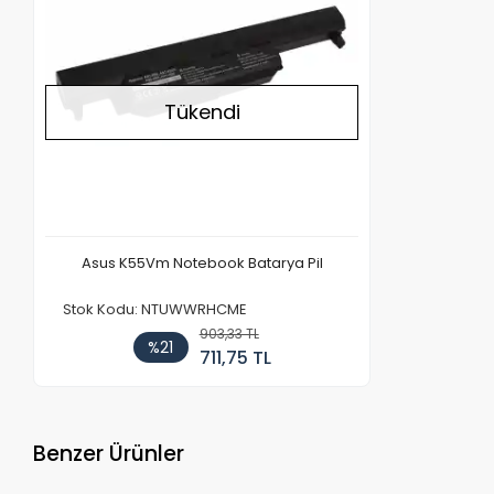
Tükendi
Asus K55Vm Notebook Batarya Pil
Stok Kodu: NTUWWRHCME
903,33 TL
%21
711,75 TL
Benzer Ürünler