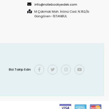
info@notebookyedek.com
M.Çakmak Mah. İnönü Cad. N.162/b
Güngören- İSTANBUL
Bizi Takip Edin