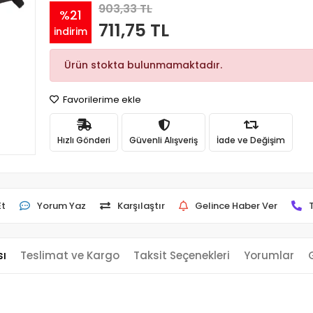
903,33 TL
%21
711,75 TL
indirim
Ürün stokta bulunmamaktadır.
Favorilerime ekle
Hızlı Gönderi
Güvenli Alışveriş
İade ve Değişim
Et
Yorum Yaz
Karşılaştır
Gelince Haber Ver
sı
Teslimat ve Kargo
Taksit Seçenekleri
Yorumlar