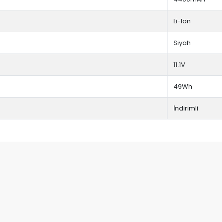
Li-Ion
Siyah
11.1V
49Wh
İndirimli