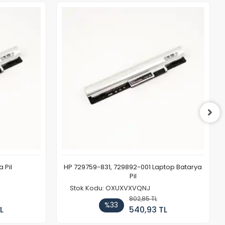
 Pil
HP 729759-831, 729892-001 Laptop Batarya
Pil
Stok Kodu: OXUXVXVQNJ
802,85 TL
%33
L
540,93 TL