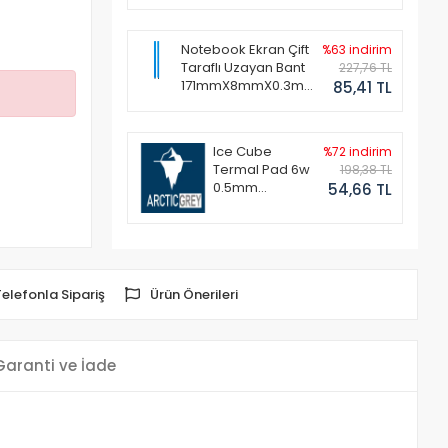
Notebook Ekran Çift
%63 indirim
Taraflı Uzayan Bant
227,76 TL
171mmX8mmX0.3mm
85,41 TL
(1 Set - 2 Adet)
Ice Cube
%72 indirim
Termal Pad 6w
198,38 TL
0.5mm
54,66 TL
50x50mm
Telefonla Sipariş
Ürün Önerileri
Garanti ve İade