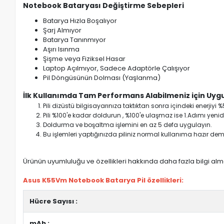
Notebook Bataryası Değiştirme Sebepleri
Batarya Hızla Boşalıyor
Şarj Almıyor
Batarya Tanınmıyor
Aşırı Isınma
Şişme veya Fiziksel Hasar
Laptop Açılmıyor, Sadece Adaptörle Çalışıyor
Pil Döngüsünün Dolması (Yaşlanma)
İlk Kullanımda Tam Performans Alabilmeniz için Uygu
Pili dizüstü bilgisayarınıza taktıktan sonra içindeki enerji
Pili %100'e kadar doldurun , %100'e ulaşmaz ise 1.Adımı yenide
Doldurma ve boşaltma işlemini en az 5 defa uygulayın.
Bu işlemleri yaptığınızda piliniz normal kullanıma hazır deme
Ürünün uyumluluğu ve özellikleri hakkında daha fazla bilgi almak
Asus K55Vm Notebook Batarya Pil özellikleri:
Hücre Sayısı :
mAh :