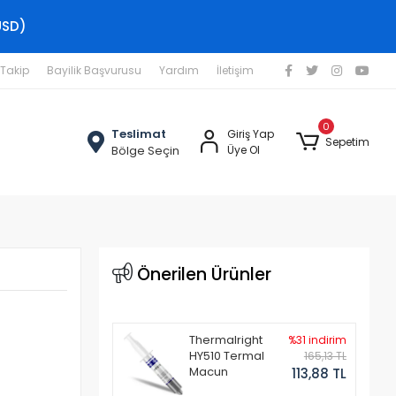
USD)
 Takip
Bayilik Başvurusu
Yardım
İletişim
0
Teslimat
Giriş Yap
Sepetim
Bölge Seçin
Üye Ol
Önerilen Ürünler
Thermalright
%31 indirim
HY510 Termal
165,13 TL
Macun
113,88 TL