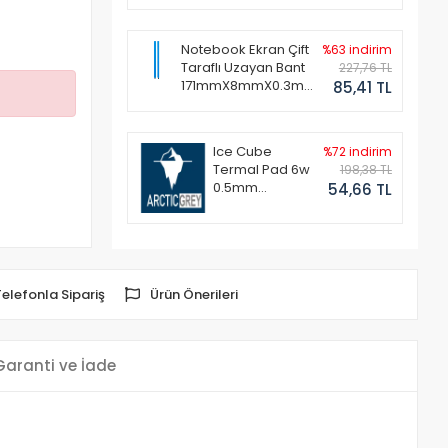
Notebook Ekran Çift
%63 indirim
Taraflı Uzayan Bant
227,76 TL
171mmX8mmX0.3mm
85,41 TL
(1 Set - 2 Adet)
Ice Cube
%72 indirim
Termal Pad 6w
198,38 TL
0.5mm
54,66 TL
50x50mm
Telefonla Sipariş
Ürün Önerileri
Garanti ve İade