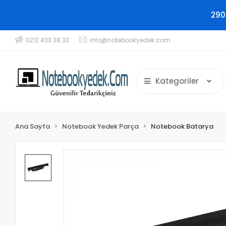
290
0212 433 38 33
info@notebookyedek.com
Kategoriler
Ana Sayfa
Notebook Yedek Parça
Notebook Batarya