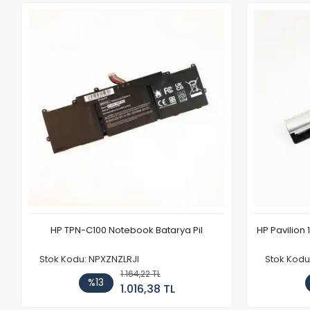
HP TPN-C100 Notebook Batarya Pil
HP Pavilion 
Stok Kodu: NPXZNZLRJI
Stok Kod
1.164,22 TL
%13
1.016,38 TL