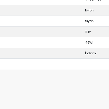
Li-Ion
Siyah
11.1V
49Wh
İndirimli