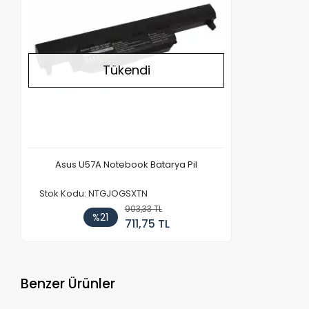
Tükendi
Asus U57A Notebook Batarya Pil
Stok Kodu: NTGJOGSXTN
903,33 TL
%21
711,75 TL
Benzer Ürünler