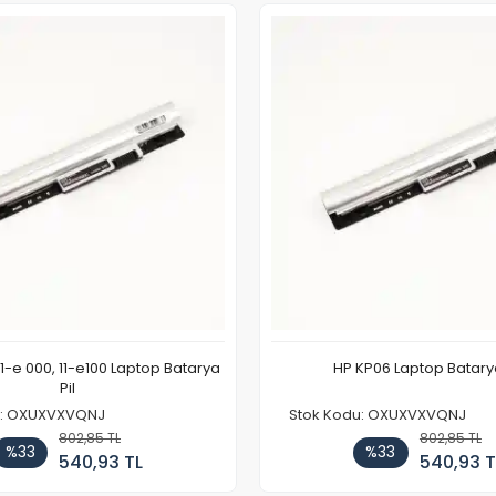
11-e 000, 11-e100 Laptop Batarya
HP KP06 Laptop Batarya
Pil
u: OXUXVXVQNJ
Stok Kodu: OXUXVXVQNJ
802,85 TL
802,85 TL
%33
%33
540,93 TL
540,93 T