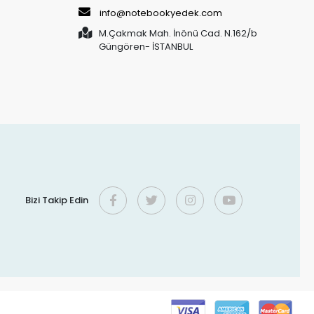
info@notebookyedek.com
M.Çakmak Mah. İnönü Cad. N.162/b
Güngören- İSTANBUL
Bizi Takip Edin