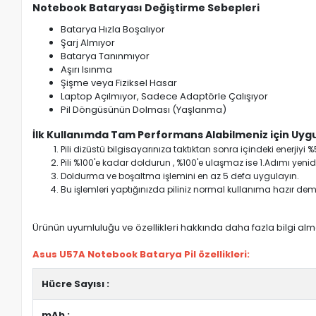
Notebook Bataryası Değiştirme Sebepleri
Batarya Hızla Boşalıyor
Şarj Almıyor
Batarya Tanınmıyor
Aşırı Isınma
Şişme veya Fiziksel Hasar
Laptop Açılmıyor, Sadece Adaptörle Çalışıyor
Pil Döngüsünün Dolması (Yaşlanma)
İlk Kullanımda Tam Performans Alabilmeniz için Uygu
Pili dizüstü bilgisayarınıza taktıktan sonra içindeki enerji
Pili %100'e kadar doldurun , %100'e ulaşmaz ise 1.Adımı yenide
Doldurma ve boşaltma işlemini en az 5 defa uygulayın.
Bu işlemleri yaptığınızda piliniz normal kullanıma hazır deme
Ürünün uyumluluğu ve özellikleri hakkında daha fazla bilgi almak
Asus U57A Notebook Batarya Pil özellikleri:
Hücre Sayısı :
mAh :