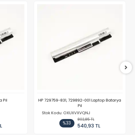
 Pil
HP 729759-831, 729892-001 Laptop Batarya
Pil
Stok Kodu: OXUXVXVQNJ
802,85 TL
%33
L
540,93 TL