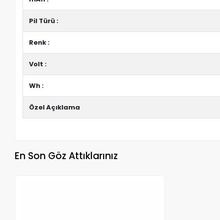
Pil Türü :
Renk :
Volt :
Wh :
Özel Açıklama
En Son Göz Attıklarınız
Stokta Yok