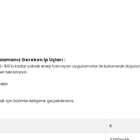
lamanız Gereken İp Uçları :
yi %5-%10'a kadar yüksek enerji harcayan uygulamalar ile kullanarak düşürü
n tekrarlaryın .
ktir.
 için bizimle iletişime geçebilirsiniz.
6
4400mAh