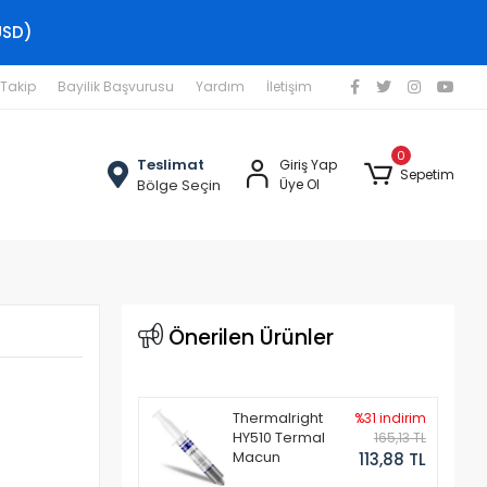
USD)
 Takip
Bayilik Başvurusu
Yardım
İletişim
0
Teslimat
Giriş Yap
Sepetim
Bölge Seçin
Üye Ol
Önerilen Ürünler
Thermalright
%31 indirim
HY510 Termal
165,13 TL
Macun
113,88 TL