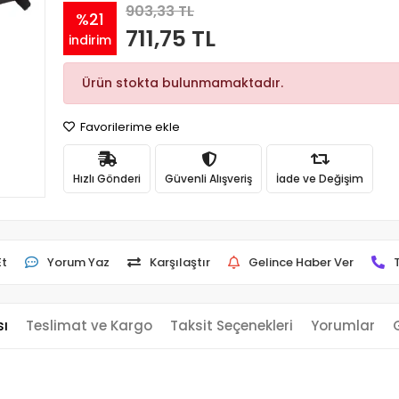
903,33 TL
%21
711,75 TL
indirim
Ürün stokta bulunmamaktadır.
Favorilerime ekle
Hızlı Gönderi
Güvenli Alışveriş
İade ve Değişim
Et
Yorum Yaz
Karşılaştır
Gelince Haber Ver
sı
Teslimat ve Kargo
Taksit Seçenekleri
Yorumlar