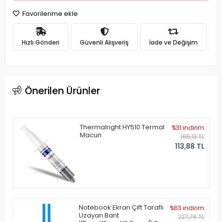
Favorilerime ekle
Hızlı Gönderi
Güvenli Alışveriş
İade ve Değişim
Önerilen Ürünler
Thermalright HY510 Termal
%31 indirim
Macun
165,13 TL
113,88 TL
Notebook Ekran Çift Taraflı
%63 indirim
Uzayan Bant
227,76 TL