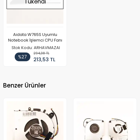
Tükendi
Aidata W765S Uyumlu
Notebook İşlemci CPU Fanı
Stok Kodu: ARHAVMAZAI
294,38 TL
%27
213,53 TL
Benzer Ürünler