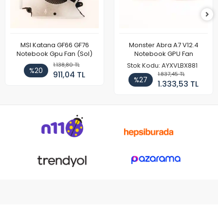
MSI Katana GF66 GF76
Monster Abra A7 V12.4
Notebook Gpu Fan (Sol)
Notebook GPU Fan
1.138,80 TL
Stok Kodu: AYXVLBX881
%20
911,04 TL
1.837,45 TL
%27
1.333,53 TL