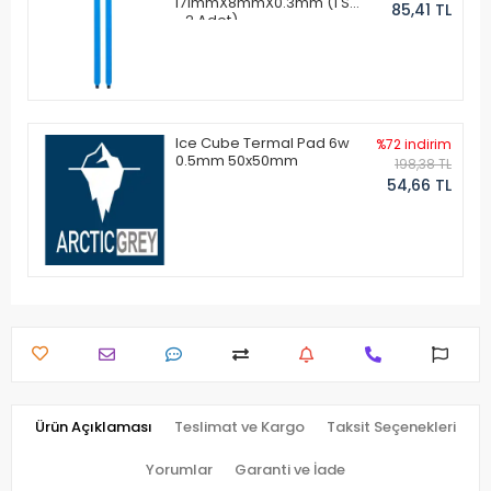
171mmX8mmX0.3mm (1 Set
85,41 TL
- 2 Adet)
Ice Cube Termal Pad 6w
%72 indirim
0.5mm 50x50mm
198,38 TL
54,66 TL
Ürün Açıklaması
Teslimat ve Kargo
Taksit Seçenekleri
Yorumlar
Garanti ve İade