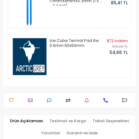
171mmX8mmX0.3mm (1 Set
85,41 TL
- 2 Adet)
Ice Cube Termal Pad 6w
%72 indirim
0.5mm 50x50mm
198,38 TL
54,66 TL
Ürün Açıklaması
Teslimat ve Kargo
Taksit Seçenekleri
Yorumlar
Garanti ve İade