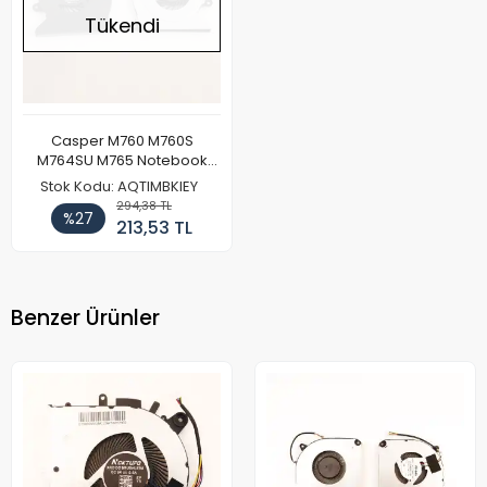
Tükendi
Casper M760 M760S
M764SU M765 Notebook
Cpu Fan
Stok Kodu: AQTIMBKIEY
294,38 TL
%27
213,53 TL
Benzer Ürünler