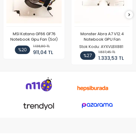
MSI Katana GF66 GF76
Monster Abra A7 V12.4
Notebook Gpu Fan (Sol)
Notebook GPU Fan
1.138,80 TL
Stok Kodu: AYXVLBX881
%20
911,04 TL
1.837,45 TL
%27
1.333,53 TL