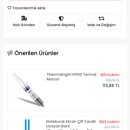
Favorilerime ekle
Hızlı Gönderi
Güvenli Alışveriş
İade ve Değişim
Önerilen Ürünler
Thermalright HY510 Termal
%31 indirim
Macun
165,13 TL
113,88 TL
Notebook Ekran Çift Taraflı
%63 indirim
Uzayan Bant
227,76 TL