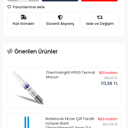
Favorilerime ekle
Hızlı Gönderi
Güvenli Alışveriş
İade ve Değişim
Önerilen Ürünler
Thermalright HY510 Termal
%31 indirim
Macun
165,13 TL
113,88 TL
Notebook Ekran Çift Taraflı
%63 indirim
Uzayan Bant
227,76 TL
171mmX8mmX0.3mm (1 Set