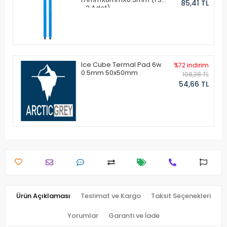
85,41 TL
- 2 Adet)
Ice Cube Termal Pad 6w
%72 indirim
0.5mm 50x50mm
198,38 TL
54,66 TL
Ürün Açıklaması
Teslimat ve Kargo
Taksit Seçenekleri
Yorumlar
Garanti ve İade