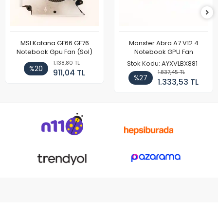
MSI Katana GF66 GF76
Monster Abra A7 V12.4
Notebook Gpu Fan (Sol)
Notebook GPU Fan
1.138,80 TL
Stok Kodu: AYXVLBX881
%20
911,04 TL
1.837,45 TL
%27
1.333,53 TL