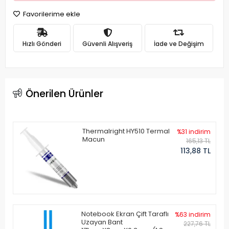
Favorilerime ekle
Hızlı Gönderi
Güvenli Alışveriş
İade ve Değişim
Önerilen Ürünler
Thermalright HY510 Termal
%31 indirim
Macun
165,13 TL
113,88 TL
Notebook Ekran Çift Taraflı
%63 indirim
Uzayan Bant
227,76 TL