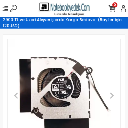
0
2900 TL ve Üzeri Alışverişlerde Kargo Bedava! (Bayiler için
120USD)