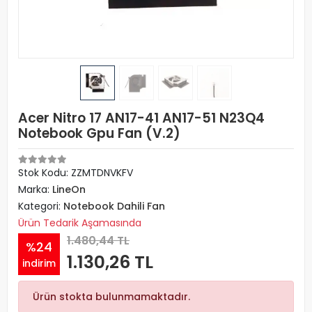
Acer Nitro 17 AN17-41 AN17-51 N23Q4
Notebook Gpu Fan (V.2)
Stok Kodu: ZZMTDNVKFV
Marka:
LineOn
Kategori:
Notebook Dahili Fan
Ürün Tedarik Aşamasında
1.480,44 TL
%24
1.130,26 TL
indirim
Ürün stokta bulunmamaktadır.