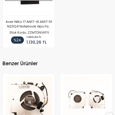
Acer Nitro 17 AN17-41 AN17-51
N23Q4 Notebook Gpu Fan
(V.2)
Stok Kodu: ZZMTDNVKFV
1.480,44 TL
%24
1.130,26 TL
Benzer Ürünler