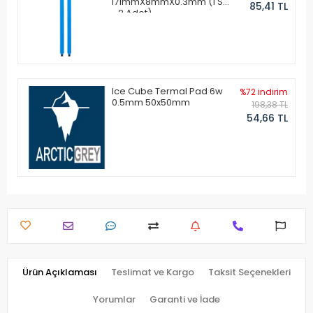
171mmX8mmX0.3mm (1 Set
85,41 TL
- 2 Adet)
Ice Cube Termal Pad 6w
%72 indirim
0.5mm 50x50mm
198,38 TL
54,66 TL
Ürün Açıklaması
Teslimat ve Kargo
Taksit Seçenekleri
Yorumlar
Garanti ve İade