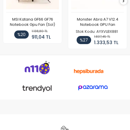
MSI Katana GF66 GF76
Monster Abra A7 V12.4
Notebook Gpu Fan (Sol)
Notebook GPU Fan
1.138,80 TL
Stok Kodu: AYXVLBX881
%20
911,04 TL
1.837,45 TL
%27
1.333,53 TL