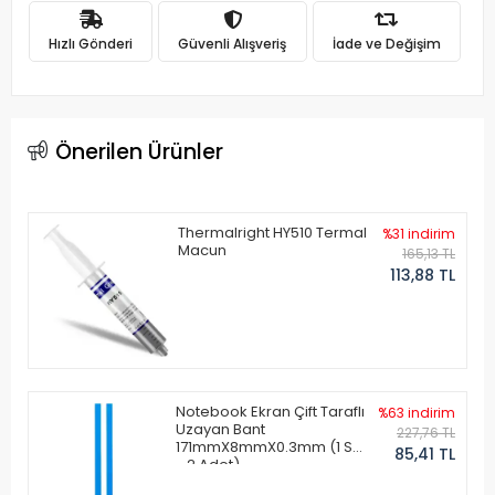
Hızlı Gönderi
Güvenli Alışveriş
İade ve Değişim
Önerilen Ürünler
Thermalright HY510 Termal
%31 indirim
Macun
165,13 TL
113,88 TL
Notebook Ekran Çift Taraflı
%63 indirim
Uzayan Bant
227,76 TL
171mmX8mmX0.3mm (1 Set
85,41 TL
- 2 Adet)