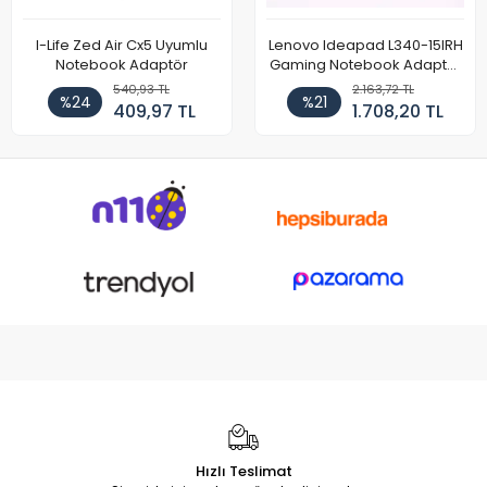
I-Life Zed Air Cx5 Uyumlu
Lenovo Ideapad L340-15IRH
Notebook Adaptör
Gaming Notebook Adaptör
Cihazı Şarj Aleti (150W)
540,93 TL
2.163,72 TL
%24
%21
409,97 TL
1.708,20 TL
Hızlı Teslimat