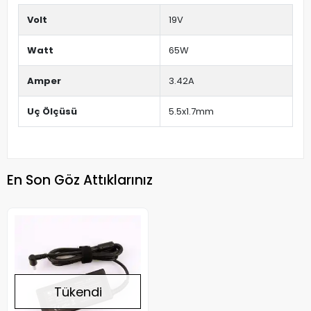
Volt
19V
Watt
65W
Amper
3.42A
Uç Ölçüsü
5.5x1.7mm
En Son Göz Attıklarınız
Tükendi