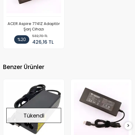
ACER Aspire 7741Z Adaptör
Şarj Cihazı
532,70 TL
%20
426,16 TL
Benzer Ürünler
Tükendi