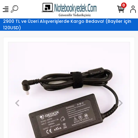
0
2900 TL ve Üzeri Alışverişlerde Kargo Bedava! (Bayiler için
120USD)