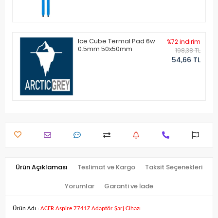
Ice Cube Termal Pad 6w
%72 indirim
0.5mm 50x50mm
198,38 TL
54,66 TL
Ürün Açıklaması
Teslimat ve Kargo
Taksit Seçenekleri
Yorumlar
Garanti ve İade
Ürün Adı :
ACER Aspire 7741Z Adaptör Şarj Cihazı