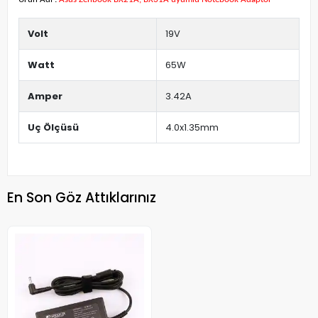
Volt
19V
Watt
65W
Amper
3.42A
Uç Ölçüsü
4.0x1.35mm
En Son Göz Attıklarınız