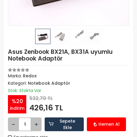
Asus Zenbook BX21A, BX31A uyumlu
Notebook Adaptör
Marka:
Redox
Kategori:
Notebook Adaptör
Stok: Stokta Var
532,70 TL
%20
426,16 TL
indirim
Sepete
Hemen Al
Ekle