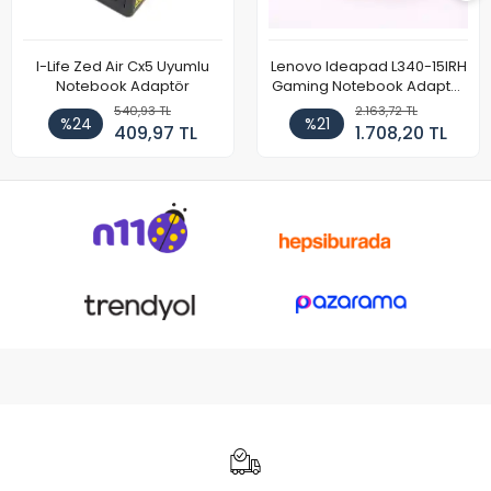
I-Life Zed Air Cx5 Uyumlu
Lenovo Ideapad L340-15IRH
Notebook Adaptör
Gaming Notebook Adaptör
Cihazı Şarj Aleti (150W)
540,93 TL
2.163,72 TL
%24
%21
409,97 TL
1.708,20 TL