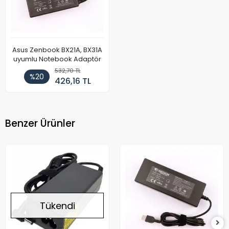
Asus Zenbook BX21A, BX31A
uyumlu Notebook Adaptör
532,70 TL
%20
426,16 TL
Benzer Ürünler
Tükendi