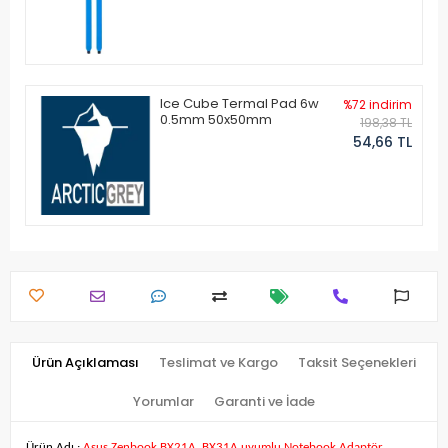
Ice Cube Termal Pad 6w
%72 indirim
0.5mm 50x50mm
198,38 TL
54,66 TL
Ürün Açıklaması
Teslimat ve Kargo
Taksit Seçenekleri
Yorumlar
Garanti ve İade
Ürün Adı :
Asus Zenbook BX21A, BX31A uyumlu Notebook Adaptör