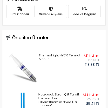
Favorilerime ekle
Hızlı Gönderi
Güvenli Alışveriş
İade ve Değişim
Önerilen Ürünler
Thermalright HY510 Termal
%31 indirim
Macun
165,13 TL
113,88 TL
Notebook Ekran Çift Taraflı
%63 indirim
Uzayan Bant
227,76 TL
171mmX8mmX0.3mm (1 Set
85,41 TL
- 2 Adet)