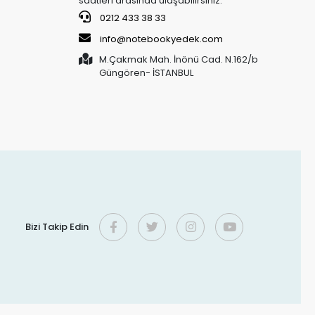
saatleri arasında ulaşabilirsiniz.
0212 433 38 33
info@notebookyedek.com
M.Çakmak Mah. İnönü Cad. N.162/b
Güngören- İSTANBUL
Bizi Takip Edin