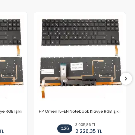
 RGB Işıklı
HP Omen 15-EN Notebook Klavye RGB Işıklı
3.005,86 TL
%26
TL
2.226,35 TL