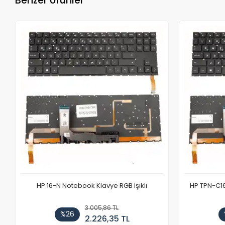
Benzer Ürünler
HP 16-N Notebook Klavye RGB Işıklı
HP TPN-C1
3.005,86 TL
%26
2.226,35 TL