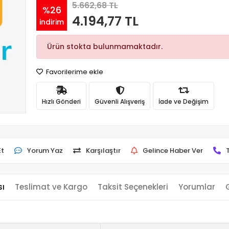
5.662,68 TL
%26
4.194,77 TL
indirim
Ürün stokta bulunmamaktadır.
Favorilerime ekle
Hızlı Gönderi
Güvenli Alışveriş
İade ve Değişim
Et
Yorum Yaz
Karşılaştır
Gelince Haber Ver
sı
Teslimat ve Kargo
Taksit Seçenekleri
Yorumlar