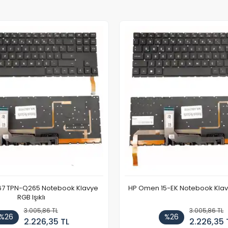
67 TPN-Q265 Notebook Klavye
HP Omen 15-EK Notebook Klavye
RGB Işıklı
3.005,86 TL
3.005,86 TL
%26
%26
2.226,35 TL
2.226,35 