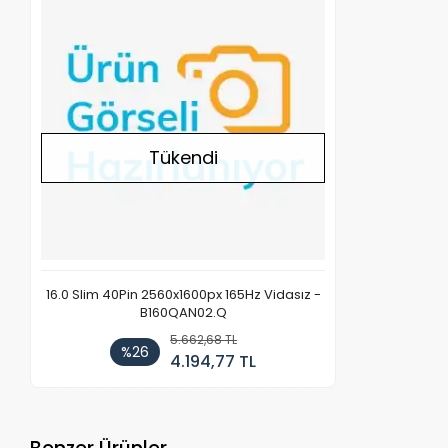
Stokta Yok
Tükendi
16.0 Slim 40Pin 2560x1600px 165Hz Vidasız -
B160QAN02.Q
5.662,68 TL
%26
4.194,77 TL