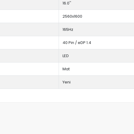
16.0''
2560x1600
165Hz
40 Pin / eDP 1.4
LED
Mat
Yeni