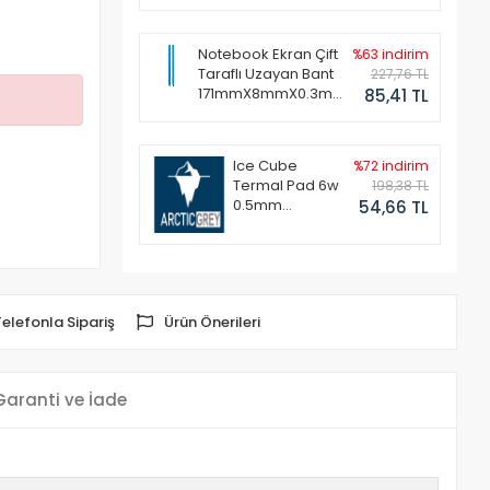
Notebook Ekran Çift
%63 indirim
Taraflı Uzayan Bant
227,76 TL
171mmX8mmX0.3mm
85,41 TL
(1 Set - 2 Adet)
Ice Cube
%72 indirim
Termal Pad 6w
198,38 TL
0.5mm
54,66 TL
50x50mm
Telefonla Sipariş
Ürün Önerileri
Garanti ve İade