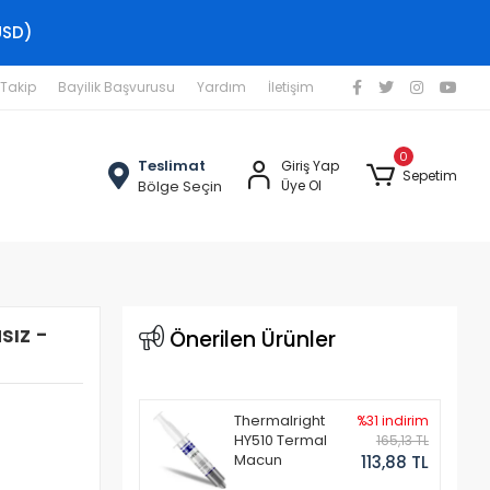
USD)
 Takip
Bayilik Başvurusu
Yardım
İletişim
0
Teslimat
Giriş Yap
Sepetim
Bölge Seçin
Üye Ol
sız -
Önerilen Ürünler
Thermalright
%31 indirim
HY510 Termal
165,13 TL
Macun
113,88 TL