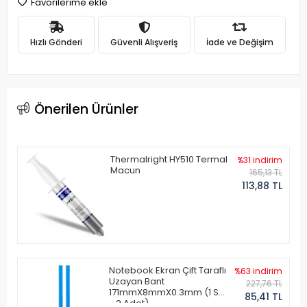
Favorilerime ekle
Hızlı Gönderi
Güvenli Alışveriş
İade ve Değişim
Önerilen Ürünler
Thermalright HY510 Termal
%31 indirim
Macun
165,13 TL
113,88 TL
Notebook Ekran Çift Taraflı
%63 indirim
Uzayan Bant
227,76 TL
171mmX8mmX0.3mm (1 Set
85,41 TL
- 2 Adet)