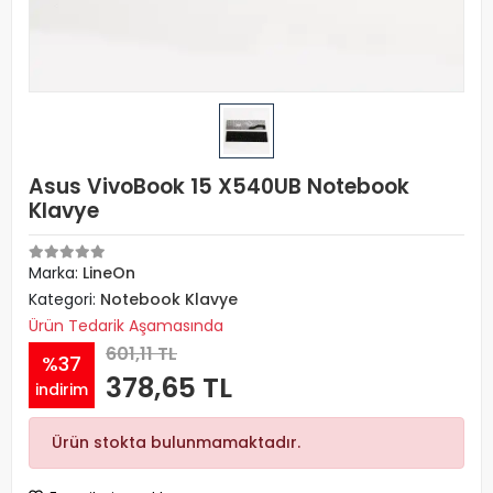
Asus VivoBook 15 X540UB Notebook
Klavye
Marka:
LineOn
Kategori:
Notebook Klavye
Ürün Tedarik Aşamasında
601,11 TL
%37
378,65 TL
indirim
Ürün stokta bulunmamaktadır.