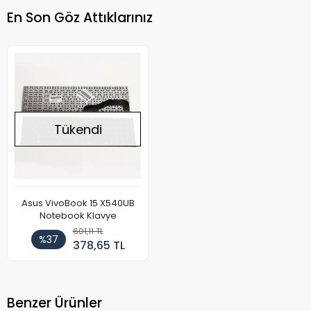
En Son Göz Attıklarınız
Tükendi
Asus VivoBook 15 X540UB
Notebook Klavye
601,11 TL
%37
378,65 TL
Benzer Ürünler