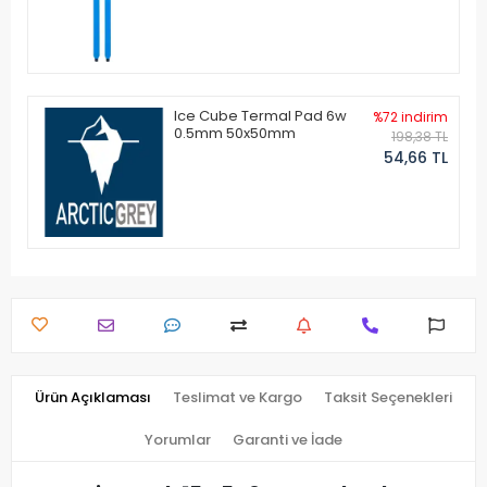
Ice Cube Termal Pad 6w
%72 indirim
0.5mm 50x50mm
198,38 TL
54,66 TL
Ürün Açıklaması
Teslimat ve Kargo
Taksit Seçenekleri
Yorumlar
Garanti ve İade