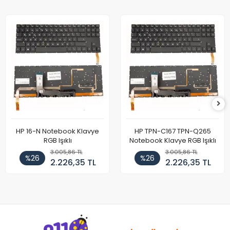
HP 16-N Notebook Klavye
HP TPN-C167 TPN-Q265
RGB Işıklı
Notebook Klavye RGB Işıklı
3.005,86 TL
3.005,86 TL
%26
%26
2.226,35 TL
2.226,35 TL