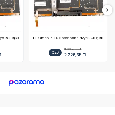
 RGB Işıklı
HP Omen 15-EN Notebook Klavye RGB Işıklı
3.005,86 TL
%26
TL
2.226,35 TL