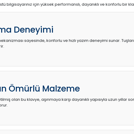
stü bilgisayarınız için yüksek performanslı, dayanıklı ve konforlu bir kl
ma Deneyimi
kanizması sayesinde, konforlu ve hızlı yazım deneyimi sunar. Tuşların d
ir.
zun Ömürlü Malzeme
ilmiş olan bu klavye, aşınmaya karşı dayanıklı yapısıyla uzun yıllar so
orur.