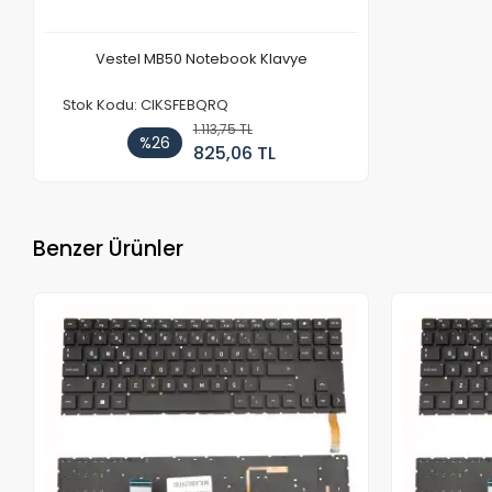
Vestel MB50 Notebook Klavye
Stok Kodu: CIKSFEBQRQ
1.113,75 TL
%26
825,06 TL
Benzer Ürünler