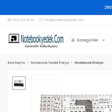
290
0212 433 38 33
info@notebookyedek.com
Kategoriler
Ana Sayfa
Notebook Yedek Parça
Notebook Klavye