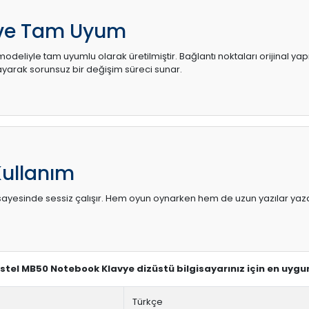
 ve Tam Uyum
odeliyle tam uyumlu olarak üretilmiştir. Bağlantı noktaları orijinal ya
arak sorunsuz bir değişim süreci sunar.
Kullanım
sı sayesinde sessiz çalışır. Hem oyun oynarken hem de uzun yazılar yaza
Vestel MB50 Notebook Klavye dizüstü bilgisayarınız için en uygu
Türkçe