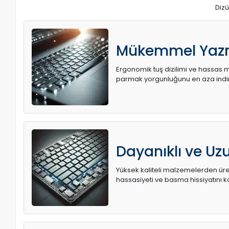
Dizü
Mükemmel Yaz
Ergonomik tuş dizilimi ve hassas me
parmak yorgunluğunu en aza indir
Dayanıklı ve U
Yüksek kaliteli malzemelerden üret
hassasiyeti ve basma hissiyatını k