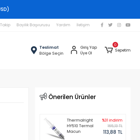
USD)
 Takip
Bayilik Başvurusu
Yardım
İletişim
0
Teslimat
Giriş Yap
Sepetim
Bölge Seçin
Üye Ol
Önerilen Ürünler
Thermalright
%31 indirim
HY510 Termal
165,13 TL
Macun
113,88 TL