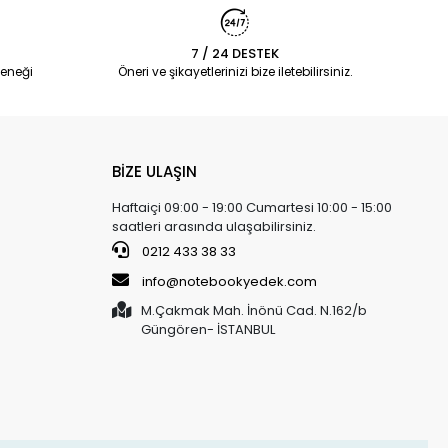
7 / 24 DESTEK
eneği
Öneri ve şikayetlerinizi bize iletebilirsiniz.
BİZE ULAŞIN
Haftaiçi 09:00 - 19:00 Cumartesi 10:00 - 15:00
saatleri arasında ulaşabilirsiniz.
0212 433 38 33
info@notebookyedek.com
M.Çakmak Mah. İnönü Cad. N.162/b
Güngören- İSTANBUL