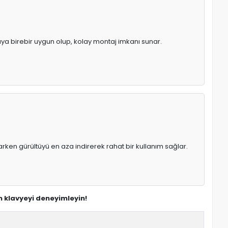
pıya birebir uygun olup, kolay montaj imkanı sunar.
rken gürültüyü en aza indirerek rahat bir kullanım sağlar.
n klavyeyi deneyimleyin!