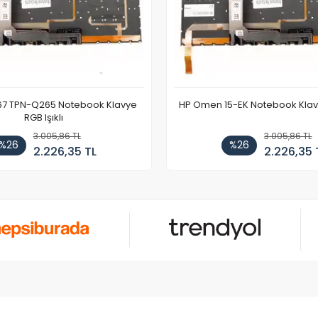
67 TPN-Q265 Notebook Klavye
HP Omen 15-EK Notebook Klavye
RGB Işıklı
3.005,86 TL
3.005,86 TL
%26
%26
2.226,35 TL
2.226,35 