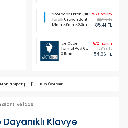
Notebook Ekran Çift
%63 indirim
Taraflı Uzayan Bant
227,76 TL
171mmX8mmX0.3mm
85,41 TL
(1 Set - 2 Adet)
Ice Cube
%72 indirim
Termal Pad 6w
198,38 TL
0.5mm
54,66 TL
50x50mm
efonla Sipariş
Ürün Önerileri
Garanti ve İade
 Dayanıklı Klavye