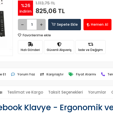
1.113,75 TL
%26
825,06 TL
indirim
Sepete Ekle
Hemen Al
Favorilerime ekle
Hızlı Gönderi
Güvenli Alışveriş
İade ve Değişim
e Et
Yorum Yaz
Karşılaştır
Fiyat Alarmı
Tel
sı
Teslimat ve Kargo
Taksit Seçenekleri
Yorumlar
book Klavye - Ergonomik ve