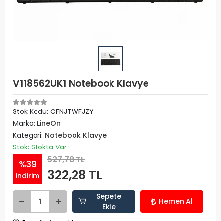
V118562UK1 Notebook Klavye
Stok Kodu: CFNJTWFJZY
Marka:
LineOn
Kategori:
Notebook Klavye
Stok: Stokta Var
527,78 TL
%39
322,28 TL
indirim
Sepete
Hemen Al
Ekle