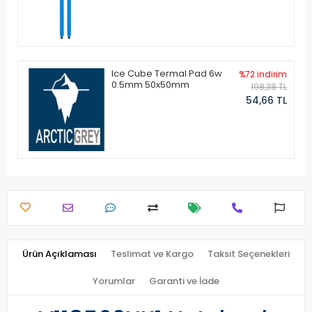
Ice Cube Termal Pad 6w
%72 indirim
0.5mm 50x50mm
198,38 TL
54,66 TL
Ürün Açıklaması
Teslimat ve Kargo
Taksit Seçenekleri
Yorumlar
Garanti ve İade