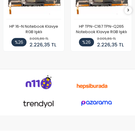
HP 16-N Notebook Klavye
HP TPN-C167 TPN-Q265
RGB Işıklı
Notebook Klavye RGB Işıklı
3.005,86 TL
3.005,86 TL
%26
%26
2.226,35 TL
2.226,35 TL