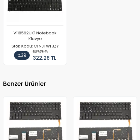
V118562UK1 Notebook
Klavye
Stok Kodu: CFNJTWFJZY
527,78 TL
%39
322,28 TL
Benzer Ürünler