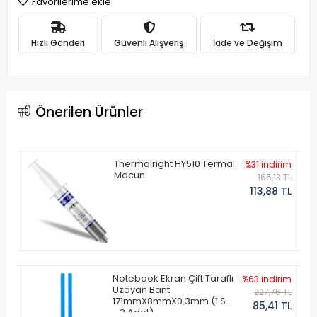
Favorilerime ekle
Hızlı Gönderi
Güvenli Alışveriş
İade ve Değişim
Önerilen Ürünler
Thermalright HY510 Termal
%31 indirim
Macun
165,13 TL
113,88 TL
Notebook Ekran Çift Taraflı
%63 indirim
Uzayan Bant
227,76 TL
171mmX8mmX0.3mm (1 Set
85,41 TL
- 2 Adet)