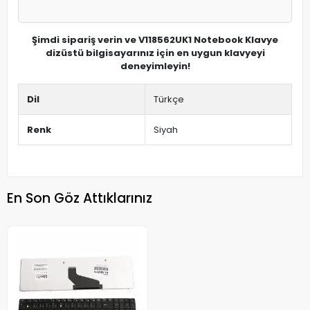
Şimdi sipariş verin ve V118562UK1 Notebook Klavye
dizüstü bilgisayarınız için en uygun klavyeyi
deneyimleyin!
Dil
Türkçe
Renk
Siyah
En Son Göz Attıklarınız