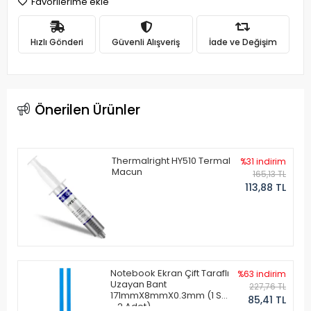
Favorilerime ekle
Hızlı Gönderi
Güvenli Alışveriş
İade ve Değişim
Önerilen Ürünler
Thermalright HY510 Termal
%31 indirim
Macun
165,13 TL
113,88 TL
Notebook Ekran Çift Taraflı
%63 indirim
Uzayan Bant
227,76 TL
171mmX8mmX0.3mm (1 Set
85,41 TL
- 2 Adet)