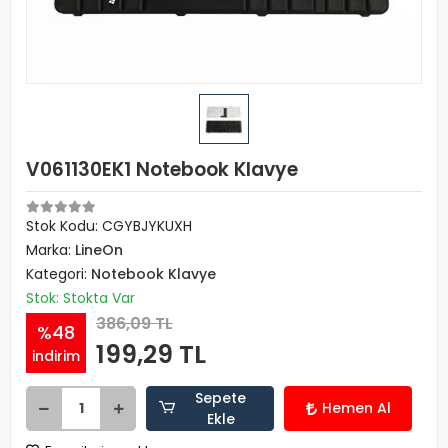
V061130EK1 Notebook Klavye
Stok Kodu: CGYBJYKUXH
Marka:
LineOn
Kategori:
Notebook Klavye
Stok: Stokta Var
386,09 TL
%48
199,29 TL
indirim
Sepete
Hemen Al
Ekle