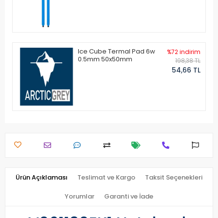
Ice Cube Termal Pad 6w
%72 indirim
0.5mm 50x50mm
198,38 TL
54,66 TL
Ürün Açıklaması
Teslimat ve Kargo
Taksit Seçenekleri
Yorumlar
Garanti ve İade