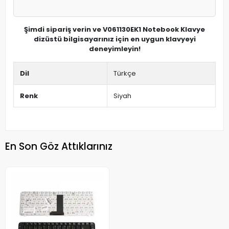
Şimdi sipariş verin ve V061130EK1 Notebook Klavye
dizüstü bilgisayarınız için en uygun klavyeyi
deneyimleyin!
Dil
Türkçe
Renk
Siyah
En Son Göz Attıklarınız