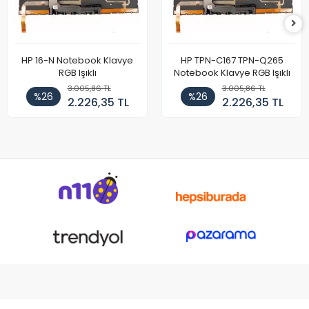
HP 16-N Notebook Klavye
HP TPN-C167 TPN-Q265
RGB Işıklı
Notebook Klavye RGB Işıklı
3.005,86 TL
3.005,86 TL
%26
%26
2.226,35 TL
2.226,35 TL