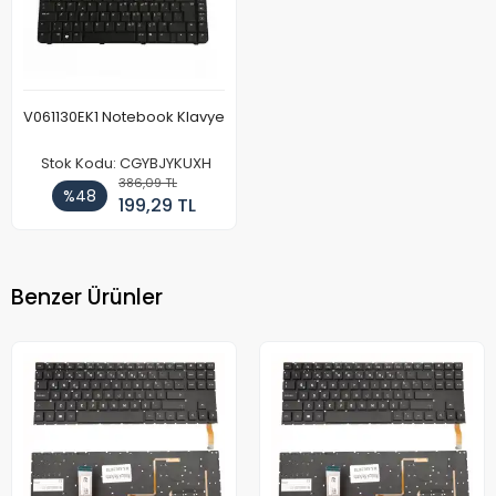
V061130EK1 Notebook Klavye
Stok Kodu: CGYBJYKUXH
386,09 TL
%48
199,29 TL
Benzer Ürünler