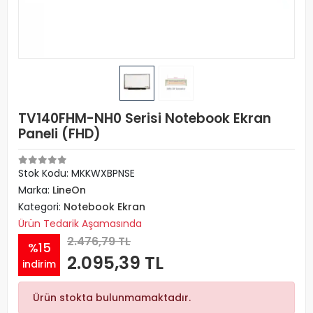
TV140FHM-NH0 Serisi Notebook Ekran
Paneli (FHD)
Stok Kodu: MKKWXBPNSE
Marka:
LineOn
Kategori:
Notebook Ekran
Ürün Tedarik Aşamasında
2.476,79 TL
%15
2.095,39 TL
indirim
Ürün stokta bulunmamaktadır.