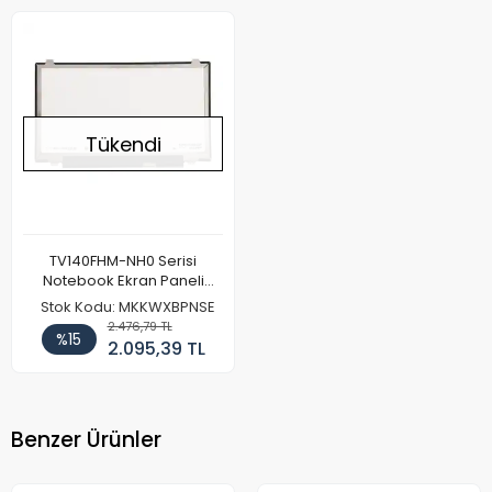
Tükendi
TV140FHM-NH0 Serisi
Notebook Ekran Paneli
(FHD)
Stok Kodu: MKKWXBPNSE
2.476,79 TL
%15
2.095,39 TL
Benzer Ürünler