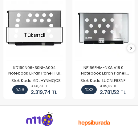
Tükendi
KD160N06-30NI-A004
NE156FHM-NXA V18.0
Notebook Ekran Paneli Full
Notebook Ekran Paneli
HD
144Hz
Stok Kodu: 6DJHYNMQCS
Stok Kodu: LUCNLF83NF
3.131,70 TL
4.115,62 TL
%26
%32
2.319,74 TL
2.781,52 TL