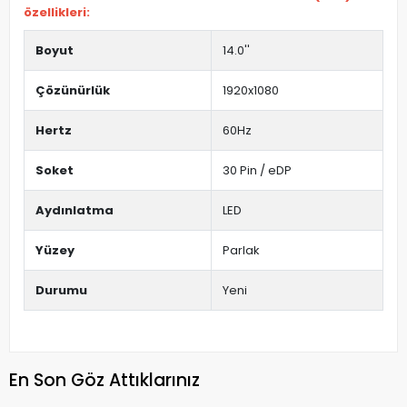
özellikleri:
Boyut
14.0''
Çözünürlük
1920x1080
Hertz
60Hz
Soket
30 Pin / eDP
Aydınlatma
LED
Yüzey
Parlak
Durumu
Yeni
En Son Göz Attıklarınız