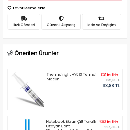
Favorilerime ekle
Hızlı Gönderi
Güvenli Alışveriş
İade ve Değişim
Önerilen Ürünler
Thermalright HY510 Termal
%31 indirim
Macun
165,13 TL
113,88 TL
Notebook Ekran Çift Taraflı
%63 indirim
Uzayan Bant
227,76 TL