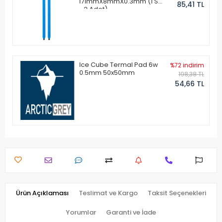
171mmX8mmX0.3mm (1 Set
85,41 TL
- 2 Adet)
Ice Cube Termal Pad 6w
%72 indirim
0.5mm 50x50mm
198,38 TL
54,66 TL
Ürün Açıklaması
Teslimat ve Kargo
Taksit Seçenekleri
Yorumlar
Garanti ve İade