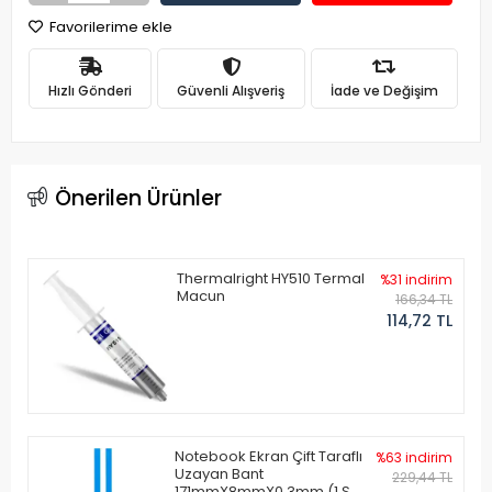
Favorilerime ekle
Hızlı Gönderi
Güvenli Alışveriş
İade ve Değişim
Önerilen Ürünler
Thermalright HY510 Termal
%31 indirim
Macun
166,34 TL
114,72 TL
Notebook Ekran Çift Taraflı
%63 indirim
Uzayan Bant
229,44 TL
171mmX8mmX0.3mm (1 Set