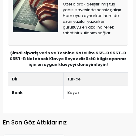
Özel olarak geliştirilmiş tuş
yapısı sayesinde sessiz çalışır.
Hem oyun oynarken hem de
uzun yazılar yazarken
gürültüyü en aza indirerek
rahat bir kullanım sağlar.
Şimdi sipariş verin ve Toshina Satellite S55-B S55T-B
S55T-B Notebook Klavye Beyaz dizüstü bilgisayarınız
için en uygun klavyeyi deneyimleyin!
Dil
Türkçe
Renk
Beyaz
En Son Göz Attıklarınız