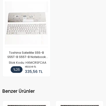
Toshina Satellite S55-B
S55T-B S55T-B Notebook
Klavye Beyaz
Stok Kodu: HXMCRSFCAA
453,14 TL
%26
335,56 TL
Benzer Ürünler