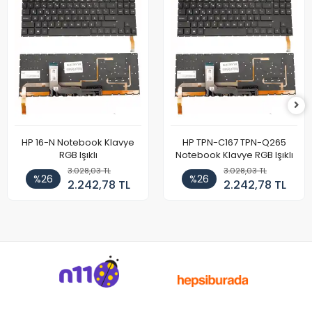
HP 16-N Notebook Klavye
HP TPN-C167 TPN-Q265
RGB Işıklı
Notebook Klavye RGB Işıklı
3.028,03 TL
3.028,03 TL
%26
%26
2.242,78 TL
2.242,78 TL