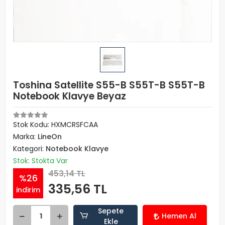
Toshina Satellite S55-B S55T-B S55T-B
Notebook Klavye Beyaz
Stok Kodu: HXMCRSFCAA
Marka:
LineOn
Kategori:
Notebook Klavye
Stok: Stokta Var
453,14 TL
%26
335,56 TL
indirim
Sepete
Hemen Al
Ekle