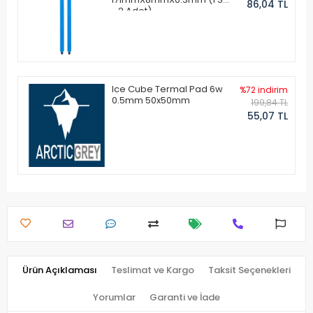
86,04 TL
- 2 Adet)
Ice Cube Termal Pad 6w
%72 indirim
0.5mm 50x50mm
199,84 TL
55,07 TL
Ürün Açıklaması
Teslimat ve Kargo
Taksit Seçenekleri
Yorumlar
Garanti ve İade