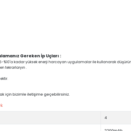
lamanız Gereken İp Uçları :
yi %5-%10'a kadar yüksek enerji harcayan uygulamalar ile kullanarak düşürü
n tekrarlaryın .
ktir.
 için bizimle iletişime geçebilirsiniz.
i:
4
2200mAh