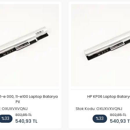
11-e 000, 11-e100 Laptop Batarya
HP KP06 Laptop Batarya
Pil
u: OXUXVXVQNJ
Stok Kodu: OXUXVXVQNJ
802,85 TL
802,85 TL
%33
%33
540,93 TL
540,93 T