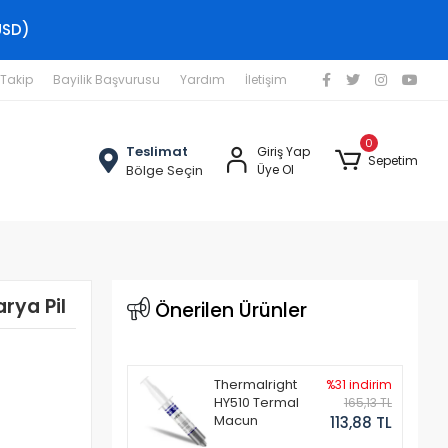
USD)
 Takip
Bayilik Başvurusu
Yardım
İletişim
0
Teslimat
Giriş Yap
Sepetim
Bölge Seçin
Üye Ol
rya Pil
Önerilen Ürünler
Thermalright
%31 indirim
HY510 Termal
165,13 TL
Macun
113,88 TL