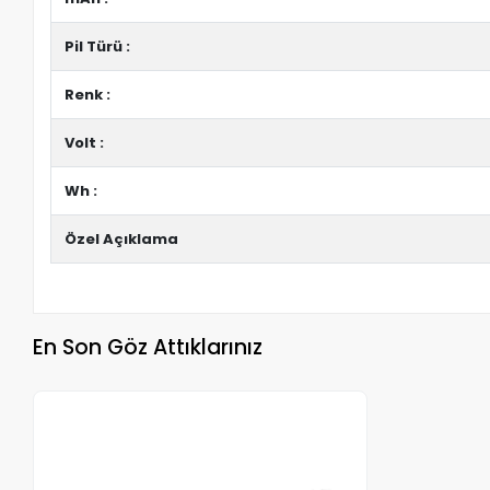
Pil Türü :
Renk :
Volt :
Wh :
Özel Açıklama
En Son Göz Attıklarınız
Stokta Yok