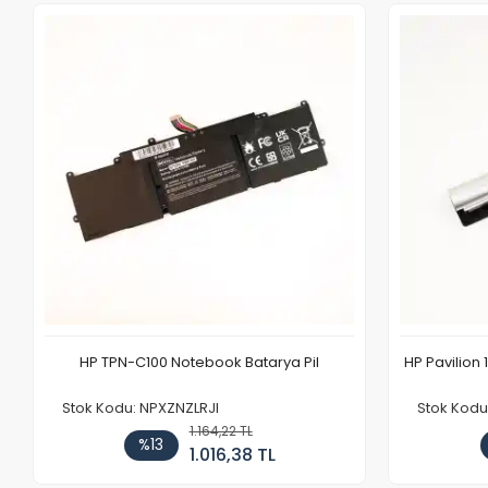
HP TPN-C100 Notebook Batarya Pil
HP Pavilion 
Stok Kodu: NPXZNZLRJI
Stok Kod
1.164,22 TL
%13
1.016,38 TL