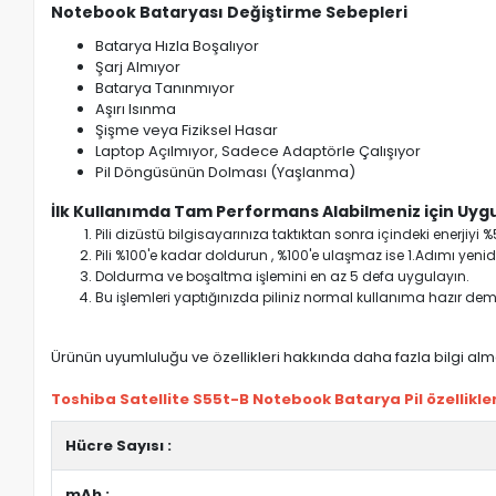
Notebook Bataryası Değiştirme Sebepleri
Batarya Hızla Boşalıyor
Şarj Almıyor
Batarya Tanınmıyor
Aşırı Isınma
Şişme veya Fiziksel Hasar
Laptop Açılmıyor, Sadece Adaptörle Çalışıyor
Pil Döngüsünün Dolması (Yaşlanma)
İlk Kullanımda Tam Performans Alabilmeniz için Uygu
Pili dizüstü bilgisayarınıza taktıktan sonra içindeki enerji
Pili %100'e kadar doldurun , %100'e ulaşmaz ise 1.Adımı yenide
Doldurma ve boşaltma işlemini en az 5 defa uygulayın.
Bu işlemleri yaptığınızda piliniz normal kullanıma hazır deme
Ürünün uyumluluğu ve özellikleri hakkında daha fazla bilgi almak
Toshiba Satellite S55t-B Notebook Batarya Pil özellikler
Hücre Sayısı :
mAh :