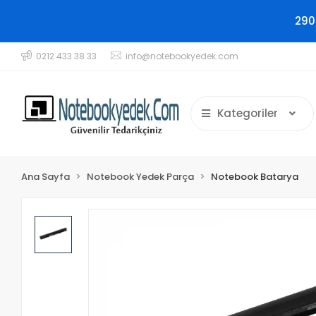
290
0212 433 38 33
info@notebookyedek.com
Kategoriler
Ana Sayfa
Notebook Yedek Parça
Notebook Batarya