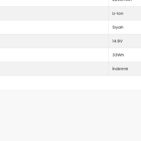
Li-Ion
Siyah
14.8V
33Wh
İndirimli