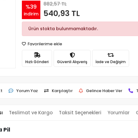
882,57 TL
%39
540,93 TL
indirim
Ürün stokta bulunmamaktadır.
Favorilerime ekle
Hızlı Gönderi
Güvenli Alışveriş
İade ve Değişim
Et
Yorum Yaz
Karşılaştır
Gelince Haber Ver
sı
Teslimat ve Kargo
Taksit Seçenekleri
Yorumlar
 Pil