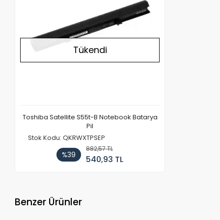
Tükendi
Toshiba Satellite S55t-B Notebook Batarya
Pil
Stok Kodu: QKRWXTPSEP
882,57 TL
%39
540,93 TL
Benzer Ürünler