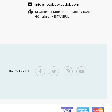
info@notebookyedek.com
M.Çakmak Mah. İnönü Cad. N.162/b
Güngören- İSTANBUL
Bizi Takip Edin