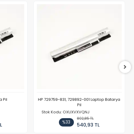
 Pil
HP 729759-831, 729892-001 Laptop Batarya
Pil
Stok Kodu: OXUXVXVQNJ
802,85 TL
%33
L
540,93 TL