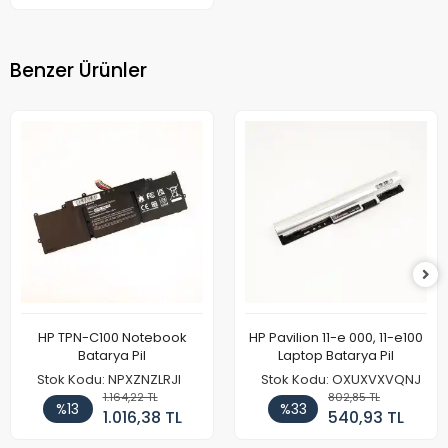
Benzer Ürünler
HP TPN-C100 Notebook
HP Pavilion 11-e 000, 11-e100
Batarya Pil
Laptop Batarya Pil
Stok Kodu: NPXZNZLRJI
Stok Kodu: OXUXVXVQNJ
1.164,22 TL
802,85 TL
%13
%33
1.016,38 TL
540,93 TL