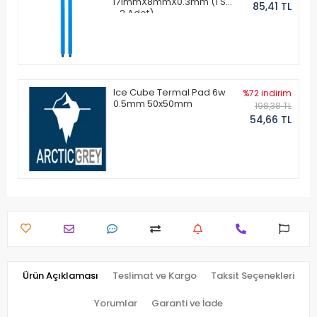
171mmX8mmX0.3mm (1 Set
85,41 TL
- 2 Adet)
Ice Cube Termal Pad 6w
%72 indirim
0.5mm 50x50mm
198,38 TL
54,66 TL
Ürün Açıklaması
Teslimat ve Kargo
Taksit Seçenekleri
Yorumlar
Garanti ve İade