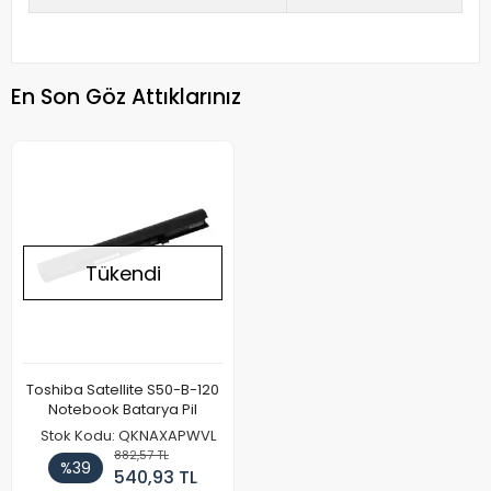
En Son Göz Attıklarınız
Tükendi
Toshiba Satellite S50-B-120
Notebook Batarya Pil
Stok Kodu: QKNAXAPWVL
882,57 TL
%39
540,93 TL