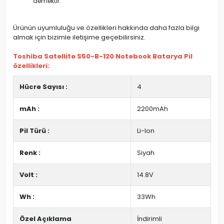
demektir.
Ürünün uyumluluğu ve özellikleri hakkında daha fazla bilgi
almak için bizimle iletişime geçebilirsiniz.
Toshiba Satellite S50-B-120 Notebook Batarya Pil
özellikleri:
Hücre Sayısı :
4
mAh :
2200mAh
Pil Türü :
Li-Ion
Renk :
Siyah
Volt :
14.8V
Wh :
33Wh
Özel Açıklama
İndirimli