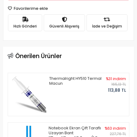
Favorilerime ekle
Hızlı Gönderi
Güvenli Alışveriş
İade ve Değişim
Önerilen Ürünler
Thermalright HY510 Termal
%31 indirim
Macun
165,13 TL
113,88 TL
Notebook Ekran Çift Taraflı
%63 indirim
Uzayan Bant
227,76 TL