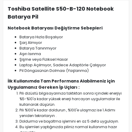
Toshiba Satellite S50-B-120 Notebook
Batarya Pil
Notebook Bataryası Değiştirme Sebepleri
Batarya Hızla Boşalıyor
Şarj Almıyor
Batarya Tanınmıyor
Aşırı Isınma
Şişme veya Fiziksel Hasar
Laptop Açılmıyor, Sadece Adaptörle Çalışıyor
Pil Döngüsünün Dolması (Yaşlanma)
İlk Kullanımda Tam Performans Alabilmeniz için
Uygulamanız Gereken İp Uçları :
Pili dizüstü bilgisayarınıza taktıktan sonra içindeki enerjiyi
%5-%10'a kadar yüksek enerji harcayan uygulamalar ile
kullanarak düşürün.
Pili %100'e kadar doldurun , %100'e ulaşmaz ise 1.Adımı
yeniden tekrarlaryın .
Doldurma ve boşaltma işlemini en az 5 defa uygulayın.
Bu işlemleri yaptığınızda piliniz normal kullanıma hazır