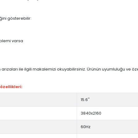
ini gösterebilir:
blemi varsa
arızaları ile ilgili makalemizi okuyabilirsiniz. Ürünün uyumluluğu ve ö
ellikleri:
15.6''
3840x2160
60Hz