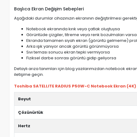
Başlıca Ekran Değişim Sebepleri
Aşağıdaki durumlar cihazınızın ekranının değiştirilmesi gerektiğ
Notebook ekranında kırık veya çatlak oluştuysa
Görüntüde çizgiler, titreme veya renk bozulmaları varsa
Ekranda tamamen siyah ekran (görüntü gelmeme) pro
Arka ışık yanıyor ancak görüntü görünmüyorsa
Sıvı teması sonucu ekran tepki vermiyorsa
Fiziksel darbe sonrası görüntü gidip geliyorsa
Detaylı arıza tanımları için blog yazılarımızdan notebook ekran 
iletişime geçin.
Toshiba SATELLITE RADIUS P50W-C Notebook Ekran (4K) öz
Boyut
Çözünürlük
Hertz