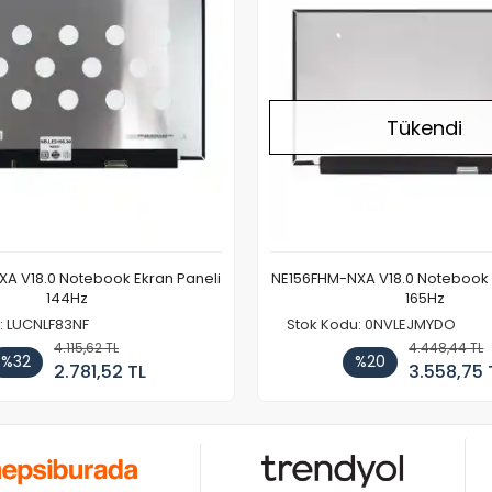
Tükendi
A V18.0 Notebook Ekran Paneli
NE156FHM-NXA V18.0 Notebook 
144Hz
165Hz
: LUCNLF83NF
Stok Kodu: 0NVLEJMYDO
4.115,62 TL
4.448,44 TL
%32
%20
2.781,52 TL
3.558,75 