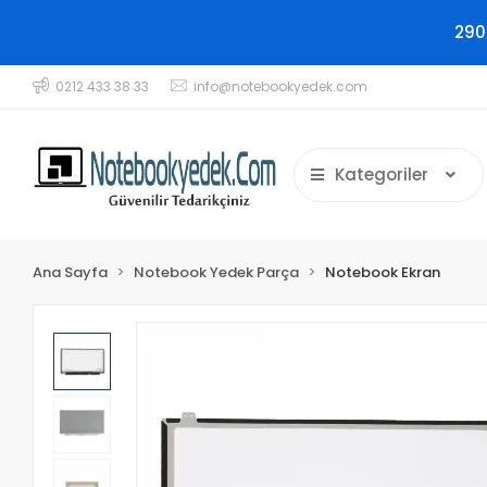
290
0212 433 38 33
info@notebookyedek.com
Kategoriler
Ana Sayfa
Notebook Yedek Parça
Notebook Ekran