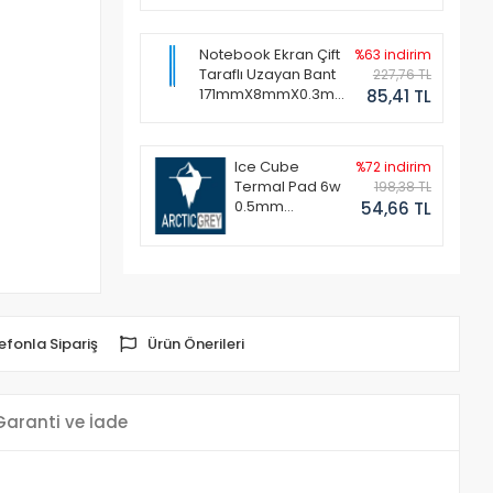
Notebook Ekran Çift
%63 indirim
Taraflı Uzayan Bant
227,76 TL
171mmX8mmX0.3mm
85,41 TL
(1 Set - 2 Adet)
Ice Cube
%72 indirim
Termal Pad 6w
198,38 TL
0.5mm
54,66 TL
50x50mm
efonla Sipariş
Ürün Önerileri
Garanti ve İade