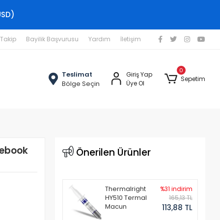
USD)
 Takip
Bayilik Başvurusu
Yardım
İletişim
0
Teslimat
Giriş Yap
Sepetim
Bölge Seçin
Üye Ol
tebook
Önerilen Ürünler
Thermalright
%31 indirim
HY510 Termal
165,13 TL
Macun
113,88 TL