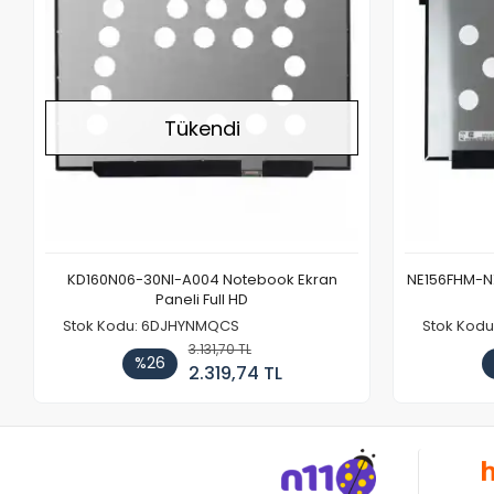
Tükendi
KD160N06-30NI-A004 Notebook Ekran
NE156FHM-NX
Paneli Full HD
Stok Kodu: 6DJHYNMQCS
Stok Kodu
3.131,70 TL
%26
2.319,74 TL