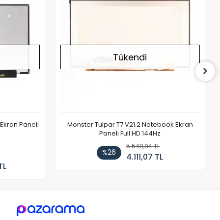
Tükendi
Ekran Paneli
Monster Tulpar T7 V21.2 Notebook Ekran
Paneli Full HD 144Hz
5.549,94 TL
%26
4.111,07 TL
TL