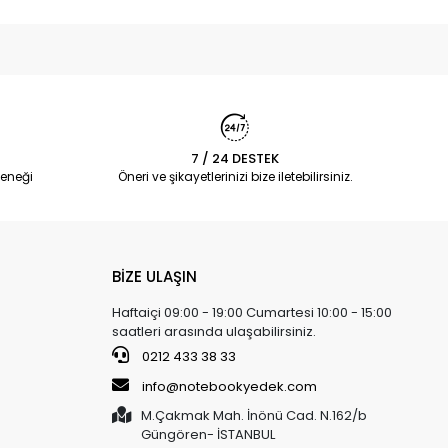
7 / 24 DESTEK
eneği
Öneri ve şikayetlerinizi bize iletebilirsiniz.
BİZE ULAŞIN
Haftaiçi 09:00 - 19:00 Cumartesi 10:00 - 15:00
saatleri arasında ulaşabilirsiniz.
0212 433 38 33
info@notebookyedek.com
M.Çakmak Mah. İnönü Cad. N.162/b
Güngören- İSTANBUL