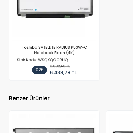
Toshiba SATELLITE RADIUS P50W-C
Notebook Ekran (4K)
Stok Kodu: WSQXQOORUQ
8.692,46 TL
%26
6.438,78 TL
Benzer Ürünler
Stokta Yok