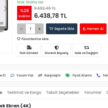
Stok: Stokta Var
8.692,46 TL
%26
6.438,78 TL
indirim
Sepete Ekle
Hemen Al
Favorilerime ekle
Hızlı Gönderi
Güvenli Alışveriş
İade ve Değişim
e Et
Yorum Yaz
Karşılaştır
Fiyat Alarmı
Tel
sı
Teslimat ve Kargo
Taksit Seçenekleri
Yorumlar
ok Ekran (4K)