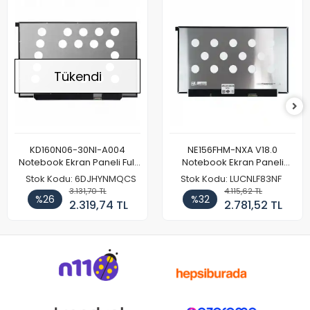
Tükendi
KD160N06-30NI-A004
NE156FHM-NXA V18.0
Notebook Ekran Paneli Full
Notebook Ekran Paneli
HD
144Hz
Stok Kodu: 6DJHYNMQCS
Stok Kodu: LUCNLF83NF
3.131,70 TL
4.115,62 TL
%26
%32
2.319,74 TL
2.781,52 TL