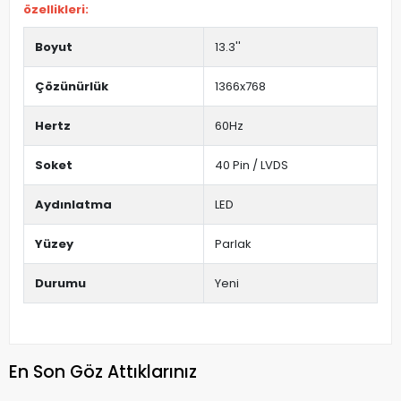
özellikleri:
Boyut
13.3''
Çözünürlük
1366x768
Hertz
60Hz
Soket
40 Pin / LVDS
Aydınlatma
LED
Yüzey
Parlak
Durumu
Yeni
En Son Göz Attıklarınız