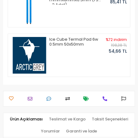
85,41 TL
- 2 Adet)
Ice Cube Termal Pad 6w
%72 indirim
0.5mm 50x50mm
198,38 TL
54,66 TL
Ürün Açıklaması
Teslimat ve Kargo
Taksit Seçenekleri
Yorumlar
Garanti ve İade