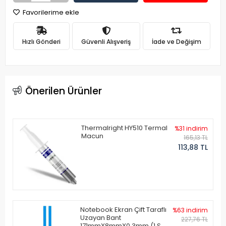
Favorilerime ekle
Hızlı Gönderi
Güvenli Alışveriş
İade ve Değişim
Önerilen Ürünler
Thermalright HY510 Termal
%31 indirim
Macun
165,13 TL
113,88 TL
Notebook Ekran Çift Taraflı
%63 indirim
Uzayan Bant
227,76 TL
171mmX8mmX0.3mm (1 Set