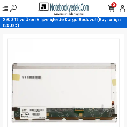
0
2900 TL ve Üzeri Alışverişlerde Kargo Bedava! (Bayiler için
120USD)