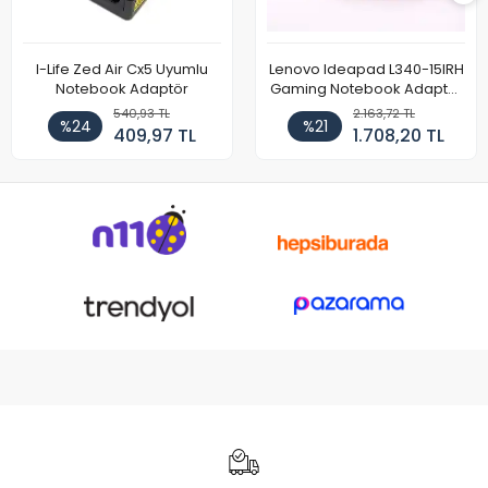
I-Life Zed Air Cx5 Uyumlu
Lenovo Ideapad L340-15IRH
Notebook Adaptör
Gaming Notebook Adaptör
Cihazı Şarj Aleti (150W)
540,93 TL
2.163,72 TL
%24
%21
409,97 TL
1.708,20 TL