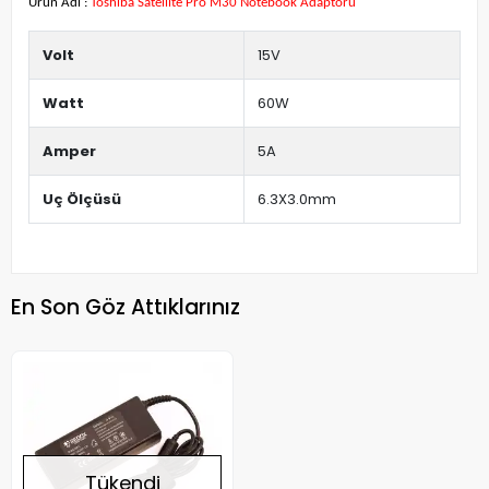
Ürün Adı :
Toshiba Satellite Pro M30 Notebook Adaptörü
Volt
15V
Watt
60W
Amper
5A
Uç Ölçüsü
6.3X3.0mm
En Son Göz Attıklarınız
Tükendi