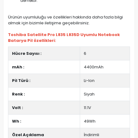
demektir.
Ürünün uyumluluğu ve özellikleri hakkında daha fazla bilgi
almak için bizimle iletişime geçebilirsiniz.
Toshiba Satellite Pro L835 L835D Uyumlu Notebook
Batarya Pil özellikleri:
Hücre Sayısı :
6
mAh :
4400mAh
Pil Türü :
Li-Ion
Renk :
Siyah
Volt :
11.1V
Wh :
49Wh
Özel Açıklama
İndirimli