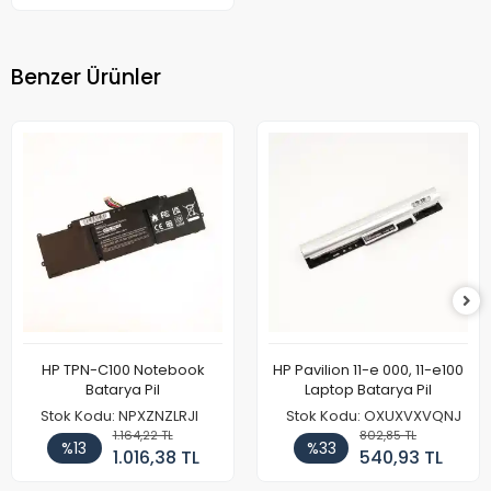
Benzer Ürünler
HP TPN-C100 Notebook
HP Pavilion 11-e 000, 11-e100
Batarya Pil
Laptop Batarya Pil
Stok Kodu: NPXZNZLRJI
Stok Kodu: OXUXVXVQNJ
1.164,22 TL
802,85 TL
%13
%33
1.016,38 TL
540,93 TL