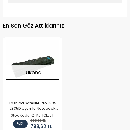
En Son Göz Attıklarınız
Tükendi
Toshiba Satellite Pro L835
L835D Uyumlu Notebook
Batarya Pil
Stok Kodu: QFKEHCLJET
903,33 TL
%13
788,62 TL