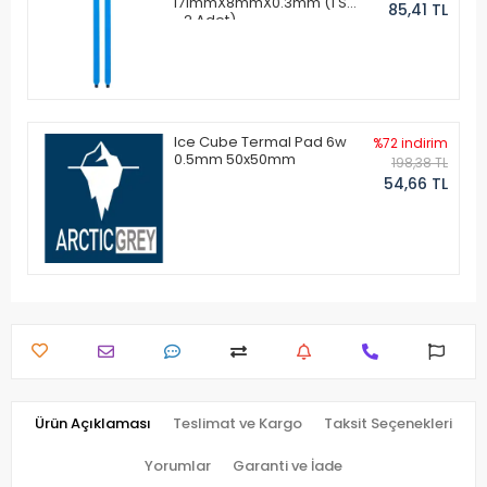
171mmX8mmX0.3mm (1 Set
85,41 TL
- 2 Adet)
Ice Cube Termal Pad 6w
%72 indirim
0.5mm 50x50mm
198,38 TL
54,66 TL
Ürün Açıklaması
Teslimat ve Kargo
Taksit Seçenekleri
Yorumlar
Garanti ve İade