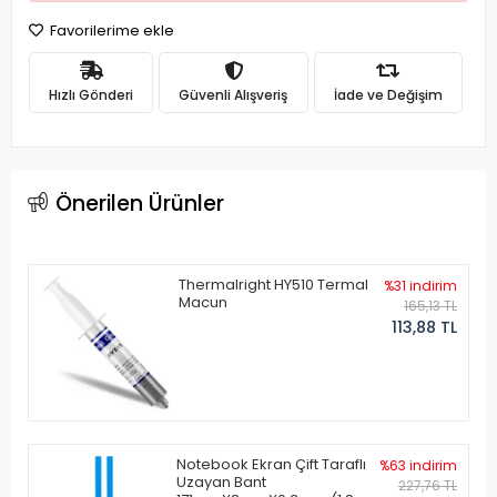
Favorilerime ekle
Hızlı Gönderi
Güvenli Alışveriş
İade ve Değişim
Önerilen Ürünler
Thermalright HY510 Termal
%31 indirim
Macun
165,13 TL
113,88 TL
Notebook Ekran Çift Taraflı
%63 indirim
Uzayan Bant
227,76 TL