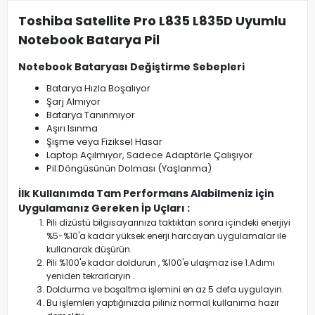
Toshiba Satellite Pro L835 L835D Uyumlu
Notebook Batarya Pil
Notebook Bataryası Değiştirme Sebepleri
Batarya Hızla Boşalıyor
Şarj Almıyor
Batarya Tanınmıyor
Aşırı Isınma
Şişme veya Fiziksel Hasar
Laptop Açılmıyor, Sadece Adaptörle Çalışıyor
Pil Döngüsünün Dolması (Yaşlanma)
İlk Kullanımda Tam Performans Alabilmeniz için
Uygulamanız Gereken İp Uçları :
Pili dizüstü bilgisayarınıza taktıktan sonra içindeki enerjiyi
%5-%10'a kadar yüksek enerji harcayan uygulamalar ile
kullanarak düşürün.
Pili %100'e kadar doldurun , %100'e ulaşmaz ise 1.Adımı
yeniden tekrarlaryın .
Doldurma ve boşaltma işlemini en az 5 defa uygulayın.
Bu işlemleri yaptığınızda piliniz normal kullanıma hazır