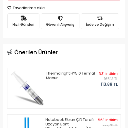
Favorilerime ekle
Hızlı Gönderi
Güvenli Alışveriş
İade ve Değişim
Önerilen Ürünler
Thermalright HY510 Termal
%31 indirim
Macun
165,13 TL
113,88 TL
Notebook Ekran Çift Taraflı
%63 indirim
Uzayan Bant
227,76 TL