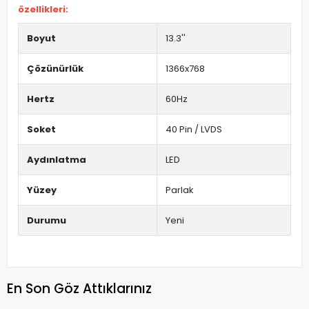
özellikleri:
Boyut
13.3''
Çözünürlük
1366x768
Hertz
60Hz
Soket
40 Pin / LVDS
Aydınlatma
LED
Yüzey
Parlak
Durumu
Yeni
En Son Göz Attıklarınız