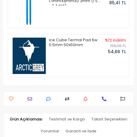
171mmX8mmX0.3mm (1 Set
85,41 TL
- 2 Adet)
Ice Cube Termal Pad 6w
%72 indirim
0.5mm 50x50mm
198,38 TL
54,66 TL
Ürün Açıklaması
Teslimat ve Kargo
Taksit Seçenekleri
Yorumlar
Garanti ve İade