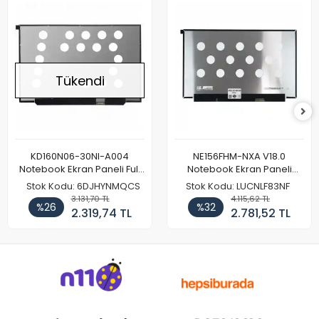
Tükendi
KD160N06-30NI-A004
NE156FHM-NXA V18.0
Notebook Ekran Paneli Full
Notebook Ekran Paneli
HD
144Hz
Stok Kodu: 6DJHYNMQCS
Stok Kodu: LUCNLF83NF
3.131,70 TL
4.115,62 TL
%26
%32
2.319,74 TL
2.781,52 TL