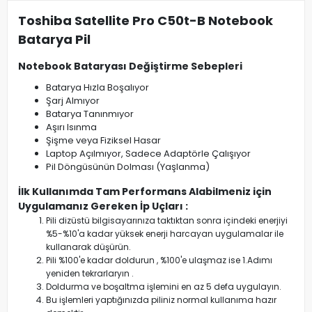
Toshiba Satellite Pro C50t-B Notebook
Batarya Pil
Notebook Bataryası Değiştirme Sebepleri
Batarya Hızla Boşalıyor
Şarj Almıyor
Batarya Tanınmıyor
Aşırı Isınma
Şişme veya Fiziksel Hasar
Laptop Açılmıyor, Sadece Adaptörle Çalışıyor
Pil Döngüsünün Dolması (Yaşlanma)
İlk Kullanımda Tam Performans Alabilmeniz için
Uygulamanız Gereken İp Uçları :
Pili dizüstü bilgisayarınıza taktıktan sonra içindeki enerjiyi
%5-%10'a kadar yüksek enerji harcayan uygulamalar ile
kullanarak düşürün.
Pili %100'e kadar doldurun , %100'e ulaşmaz ise 1.Adımı
yeniden tekrarlaryın .
Doldurma ve boşaltma işlemini en az 5 defa uygulayın.
Bu işlemleri yaptığınızda piliniz normal kullanıma hazır