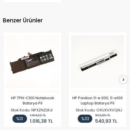
Benzer Ürünler
HP TPN-C100 Notebook
HP Pavilion 11-e 000, 11-e100
Batarya Pil
Laptop Batarya Pil
Stok Kodu: NPXZNZLRJI
Stok Kodu: OXUXVXVQNJ
1.164,22 TL
802,85 TL
%13
%33
1.016,38 TL
540,93 TL