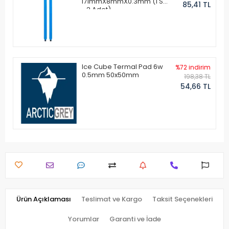
171mmX8mmX0.3mm (1 Set
85,41 TL
- 2 Adet)
Ice Cube Termal Pad 6w
%72 indirim
0.5mm 50x50mm
198,38 TL
54,66 TL
Ürün Açıklaması
Teslimat ve Kargo
Taksit Seçenekleri
Yorumlar
Garanti ve İade