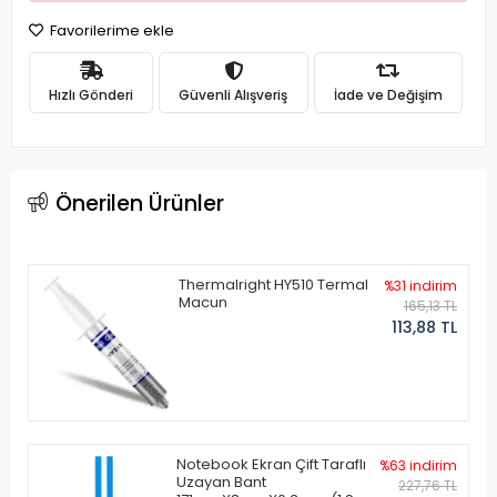
Favorilerime ekle
Hızlı Gönderi
Güvenli Alışveriş
İade ve Değişim
Önerilen Ürünler
Thermalright HY510 Termal
%31 indirim
Macun
165,13 TL
113,88 TL
Notebook Ekran Çift Taraflı
%63 indirim
Uzayan Bant
227,76 TL