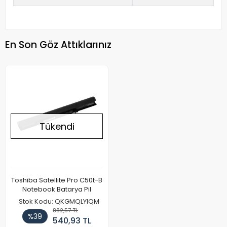
En Son Göz Attıklarınız
Tükendi
Toshiba Satellite Pro C50t-B
Notebook Batarya Pil
Stok Kodu: QKGMQLYIQM
882,57 TL
%39
540,93 TL