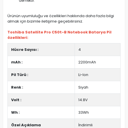
demektir.
Ürünün uyumluluğu ve özellikleri hakkında daha fazla bilgi
almak için bizimle iletişime geçebilirsiniz.
Toshiba Satellite Pro C50t-B Notebook Batarya Pil
özellikleri:
Hücre Sayısı :
4
mAh :
2200mAh
Pil Türü :
Li-Ion
Renk :
Siyah
Volt :
14.8V
Wh :
33Wh
Özel Açıklama
İndirimli