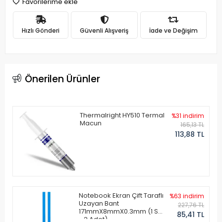
Favorilerime ekle
Hızlı Gönderi
Güvenli Alışveriş
İade ve Değişim
Önerilen Ürünler
Thermalright HY510 Termal
%31 indirim
Macun
165,13 TL
113,88 TL
Notebook Ekran Çift Taraflı
%63 indirim
Uzayan Bant
227,76 TL
171mmX8mmX0.3mm (1 Set
85,41 TL
- 2 Adet)