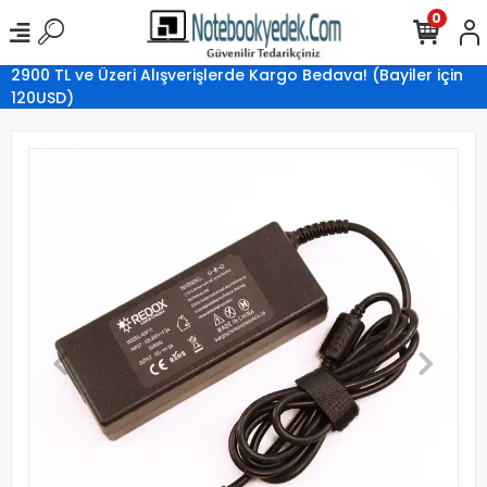
0
2900 TL ve Üzeri Alışverişlerde Kargo Bedava! (Bayiler için
120USD)