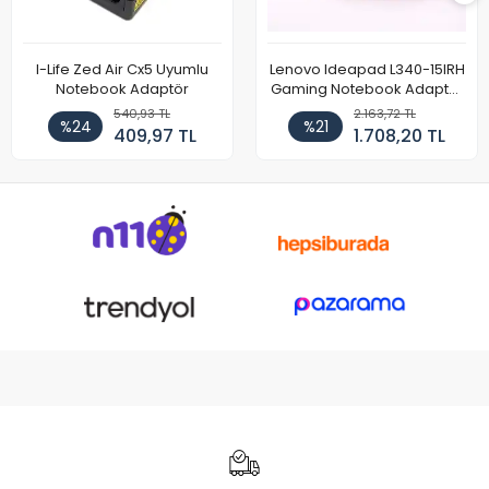
I-Life Zed Air Cx5 Uyumlu
Lenovo Ideapad L340-15IRH
Notebook Adaptör
Gaming Notebook Adaptör
Cihazı Şarj Aleti (150W)
540,93 TL
2.163,72 TL
%24
%21
409,97 TL
1.708,20 TL