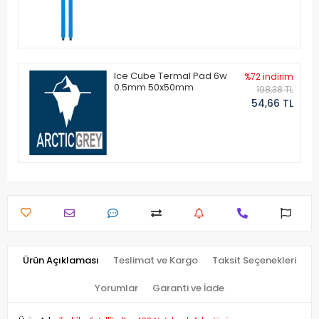
Ice Cube Termal Pad 6w
%72 indirim
0.5mm 50x50mm
198,38 TL
54,66 TL
Ürün Açıklaması
Teslimat ve Kargo
Taksit Seçenekleri
Yorumlar
Garanti ve İade