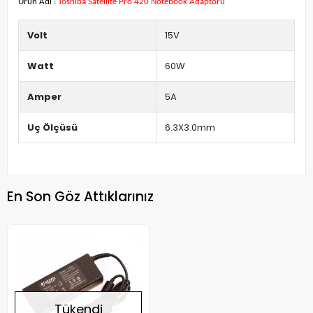
Ürün Adı :
Toshiba Satellite Pro 420 Notebook Adaptörü
Volt
15V
Watt
60W
Amper
5A
Uç Ölçüsü
6.3X3.0mm
En Son Göz Attıklarınız
Tükendi