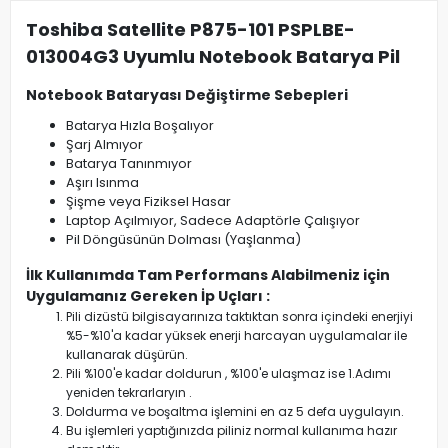
Toshiba Satellite P875-101 PSPLBE-
013004G3 Uyumlu Notebook Batarya Pil
Notebook Bataryası Değiştirme Sebepleri
Batarya Hızla Boşalıyor
Şarj Almıyor
Batarya Tanınmıyor
Aşırı Isınma
Şişme veya Fiziksel Hasar
Laptop Açılmıyor, Sadece Adaptörle Çalışıyor
Pil Döngüsünün Dolması (Yaşlanma)
İlk Kullanımda Tam Performans Alabilmeniz için
Uygulamanız Gereken İp Uçları :
Pili dizüstü bilgisayarınıza taktıktan sonra içindeki enerjiyi
%5-%10'a kadar yüksek enerji harcayan uygulamalar ile
kullanarak düşürün.
Pili %100'e kadar doldurun , %100'e ulaşmaz ise 1.Adımı
yeniden tekrarlaryın .
Doldurma ve boşaltma işlemini en az 5 defa uygulayın.
Bu işlemleri yaptığınızda piliniz normal kullanıma hazır