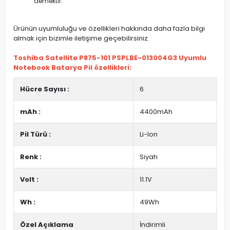
demektir.
Ürünün uyumluluğu ve özellikleri hakkında daha fazla bilgi
almak için bizimle iletişime geçebilirsiniz.
Toshiba Satellite P875-101 PSPLBE-013004G3 Uyumlu
Notebook Batarya Pil özellikleri:
Hücre Sayısı :
6
mAh :
4400mAh
Pil Türü :
Li-Ion
Renk :
Siyah
Volt :
11.1V
Wh :
49Wh
Özel Açıklama
İndirimli