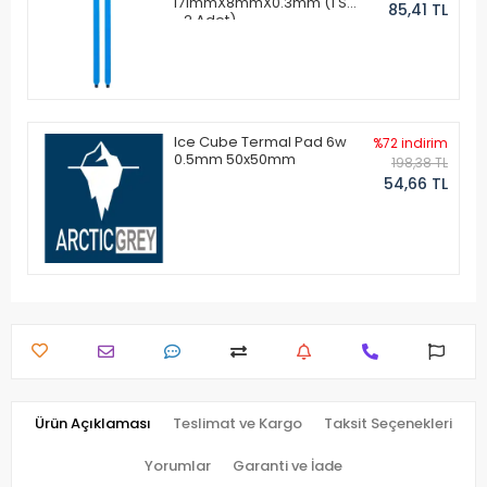
171mmX8mmX0.3mm (1 Set
85,41 TL
- 2 Adet)
Ice Cube Termal Pad 6w
%72 indirim
0.5mm 50x50mm
198,38 TL
54,66 TL
Ürün Açıklaması
Teslimat ve Kargo
Taksit Seçenekleri
Yorumlar
Garanti ve İade