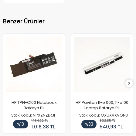
Benzer Ürünler
HP TPN-C100 Notebook
HP Pavilion 11-e 000, 11-e100
Batarya Pil
Laptop Batarya Pil
Stok Kodu: NPXZNZLRJI
Stok Kodu: OXUXVXVQNJ
1.164,22 TL
802,85 TL
%13
%33
1.016,38 TL
540,93 TL