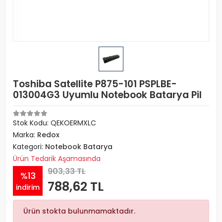
Toshiba Satellite P875-101 PSPLBE-
013004G3 Uyumlu Notebook Batarya Pil
Stok Kodu: QEKOERMXLC
Marka:
Redox
Kategori:
Notebook Batarya
Ürün Tedarik Aşamasında
903,33 TL
%13
788,62 TL
indirim
Ürün stokta bulunmamaktadır.