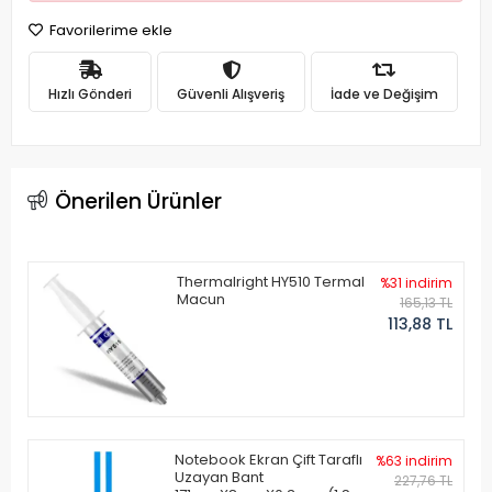
Favorilerime ekle
Hızlı Gönderi
Güvenli Alışveriş
İade ve Değişim
Önerilen Ürünler
Thermalright HY510 Termal
%31 indirim
Macun
165,13 TL
113,88 TL
Notebook Ekran Çift Taraflı
%63 indirim
Uzayan Bant
227,76 TL