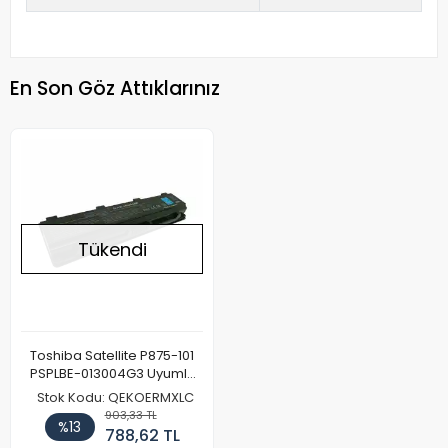
En Son Göz Attıklarınız
Tükendi
Toshiba Satellite P875-101
PSPLBE-013004G3 Uyumlu
Notebook Batarya Pil
Stok Kodu: QEKOERMXLC
903,33 TL
%13
788,62 TL