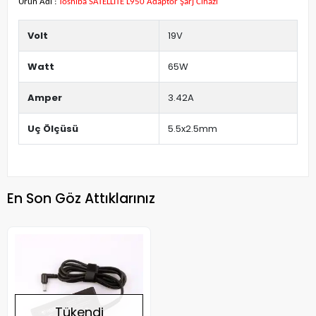
Ürün Adı :
Toshiba SATELLITE L950 Adaptör Şarj Cihazı
Volt
19V
Watt
65W
Amper
3.42A
Uç Ölçüsü
5.5x2.5mm
En Son Göz Attıklarınız
Tükendi