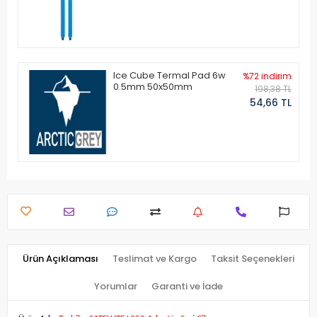
Ice Cube Termal Pad 6w
%72 indirim
0.5mm 50x50mm
198,38 TL
54,66 TL
Ürün Açıklaması
Teslimat ve Kargo
Taksit Seçenekleri
Yorumlar
Garanti ve İade