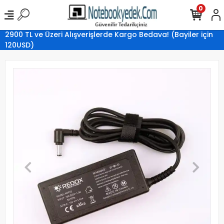
0
2900 TL ve Üzeri Alışverişlerde Kargo Bedava! (Bayiler için
120USD)