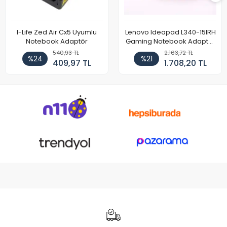
I-Life Zed Air Cx5 Uyumlu
Lenovo Ideapad L340-15IRH
Notebook Adaptör
Gaming Notebook Adaptör
Cihazı Şarj Aleti (150W)
540,93 TL
2.163,72 TL
%24
%21
409,97 TL
1.708,20 TL