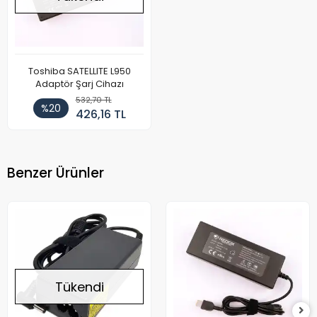
Toshiba SATELLITE L950
Adaptör Şarj Cihazı
532,70 TL
%20
426,16 TL
Benzer Ürünler
Tükendi