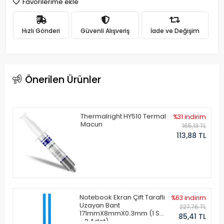
Favorilerime ekle
Hızlı Gönderi
Güvenli Alışveriş
İade ve Değişim
Önerilen Ürünler
Thermalright HY510 Termal
%31 indirim
Macun
165,13 TL
113,88 TL
Notebook Ekran Çift Taraflı
%63 indirim
Uzayan Bant
227,76 TL
171mmX8mmX0.3mm (1 Set
85,41 TL
- 2 Adet)