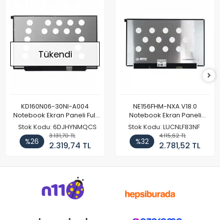
Tükendi
KD160N06-30NI-A004
NE156FHM-NXA V18.0
Notebook Ekran Paneli Full
Notebook Ekran Paneli
HD
144Hz
Stok Kodu: 6DJHYNMQCS
Stok Kodu: LUCNLF83NF
3.131,70 TL
4.115,62 TL
%26
%32
2.319,74 TL
2.781,52 TL