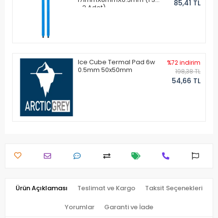
85,41 TL
- 2 Adet)
Ice Cube Termal Pad 6w
%72 indirim
0.5mm 50x50mm
198,38 TL
54,66 TL
Ürün Açıklaması
Teslimat ve Kargo
Taksit Seçenekleri
Yorumlar
Garanti ve İade