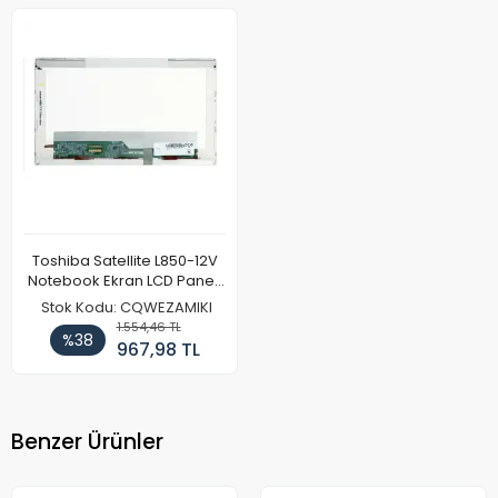
Toshiba Satellite L850-12V
Notebook Ekran LCD Paneli
(Ref)
Stok Kodu: CQWEZAMIKI
1.554,46 TL
%38
967,98 TL
Benzer Ürünler