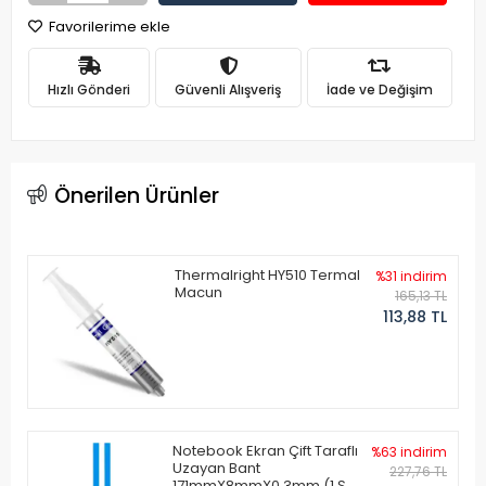
Favorilerime ekle
Hızlı Gönderi
Güvenli Alışveriş
İade ve Değişim
Önerilen Ürünler
Thermalright HY510 Termal
%31 indirim
Macun
165,13 TL
113,88 TL
Notebook Ekran Çift Taraflı
%63 indirim
Uzayan Bant
227,76 TL
171mmX8mmX0.3mm (1 Set