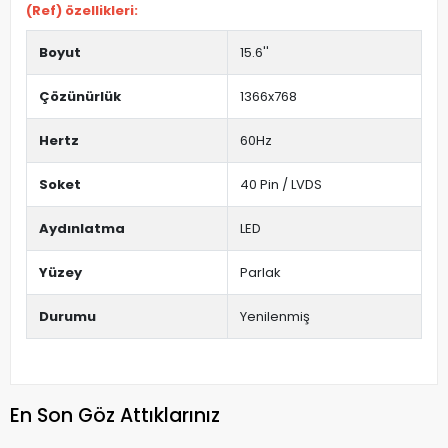
(Ref) özellikleri:
Boyut
15.6''
Çözünürlük
1366x768
Hertz
60Hz
Soket
40 Pin / LVDS
Aydınlatma
LED
Yüzey
Parlak
Durumu
Yenilenmiş
En Son Göz Attıklarınız