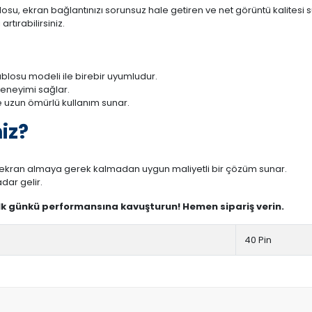
osu, ekran bağlantınızı sorunsuz hale getiren ve net görüntü kalitesi s
rtırabilirsiniz.
blosu modeli ile birebir uyumludur.
deneyimi sağlar.
 uzun ömürlü kullanım sunar.
iz?
r ekran almaya gerek kalmadan uygun maliyetli bir çözüm sunar.
dar gelir.
ilk günkü performansına kavuşturun! Hemen sipariş verin.
40 Pin