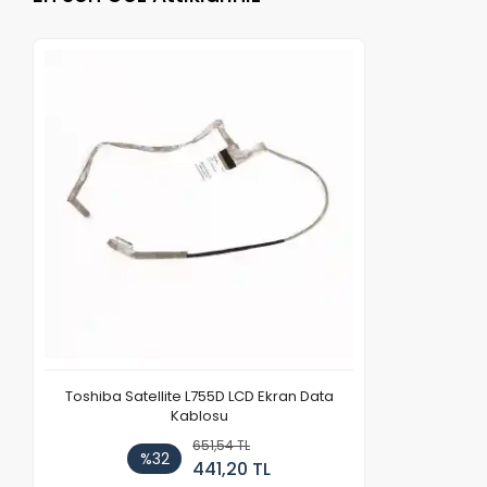
Toshiba Satellite L755D LCD Ekran Data
Kablosu
651,54 TL
%32
441,20 TL