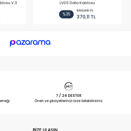
blosu V.3
LVDS Data Kablosu
569,68 TL
%35
L
370,11 TL
7 / 24 DESTEK
eneği
Öneri ve şikayetlerinizi bize iletebilirsiniz.
BİZE ULAŞIN