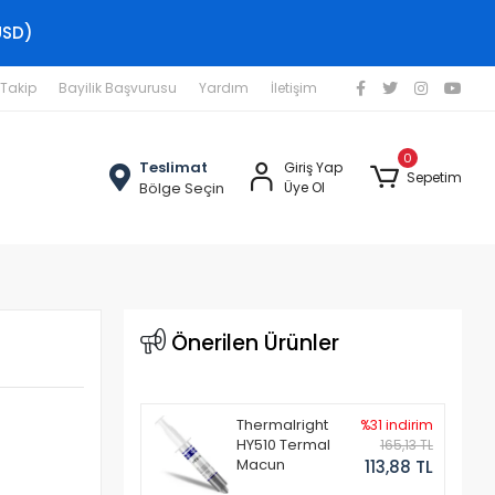
USD)
 Takip
Bayilik Başvurusu
Yardım
İletişim
0
Teslimat
Giriş Yap
Sepetim
Bölge Seçin
Üye Ol
a
Önerilen Ürünler
Thermalright
%31 indirim
HY510 Termal
165,13 TL
Macun
113,88 TL