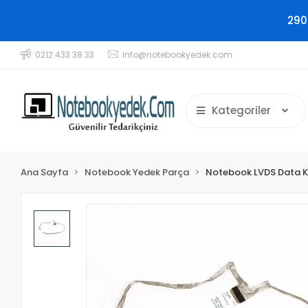
290
0212 433 38 33
info@notebookyedek.com
Kategoriler
Ana Sayfa
Notebook Yedek Parça
Notebook LVDS Data K