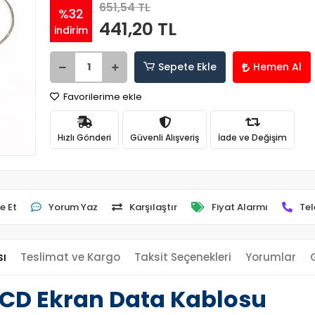
651,54 TL
%32
441,20 TL
indirim
Sepete Ekle
Hemen Al
Favorilerime ekle
Hızlı Gönderi
Güvenli Alışveriş
İade ve Değişim
e Et
Yorum Yaz
Karşılaştır
Fiyat Alarmı
Tel
sı
Teslimat ve Kargo
Taksit Seçenekleri
Yorumlar
 LCD Ekran Data Kablosu