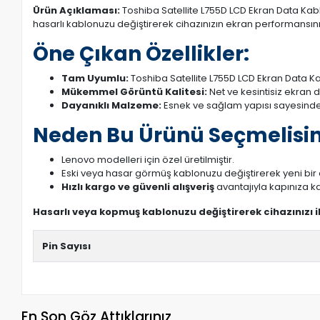
Ürün Açıklaması:
Toshiba Satellite L755D LCD Ekran Data Kabl
hasarlı kablonuzu değiştirerek cihazınızın ekran performansını a
Öne Çıkan Özellikler:
Tam Uyumlu:
Toshiba Satellite L755D LCD Ekran Data Ka
Mükemmel Görüntü Kalitesi:
Net ve kesintisiz ekran 
Dayanıklı Malzeme:
Esnek ve sağlam yapısı sayesinde
Neden Bu Ürünü Seçmelisin
Lenovo modelleri için özel üretilmiştir.
Eski veya hasar görmüş kablonuzu değiştirerek yeni bi
Hızlı kargo ve güvenli alışveriş
avantajıyla kapınıza ka
Hasarlı veya kopmuş kablonuzu değiştirerek cihazınızı 
Pin Sayısı
En Son Göz Attıklarınız