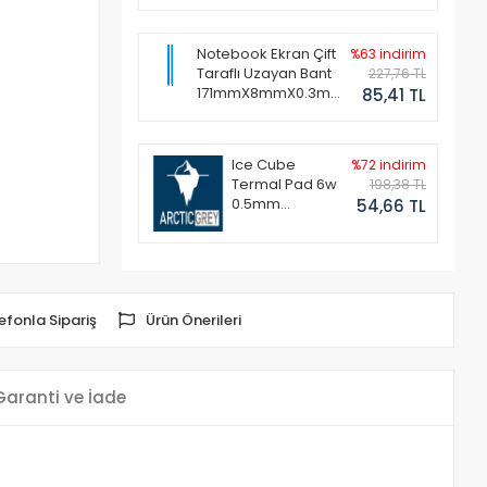
Notebook Ekran Çift
%63 indirim
Taraflı Uzayan Bant
227,76 TL
171mmX8mmX0.3mm
85,41 TL
(1 Set - 2 Adet)
Ice Cube
%72 indirim
Termal Pad 6w
198,38 TL
0.5mm
54,66 TL
50x50mm
efonla Sipariş
Ürün Önerileri
Garanti ve İade