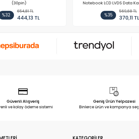
(30pin)
Notebook LCD LVDS Data Ka
654,81 TL
569,68 TL
%32
%35
444,13 TL
370,11 T
Güvenli Alışveriş
Geniş Ürün Yelpazesi
enli ve kolay ödeme sistemi
Binlerce ürün ve kampanya seç
METLERİ
KATEGORİLER