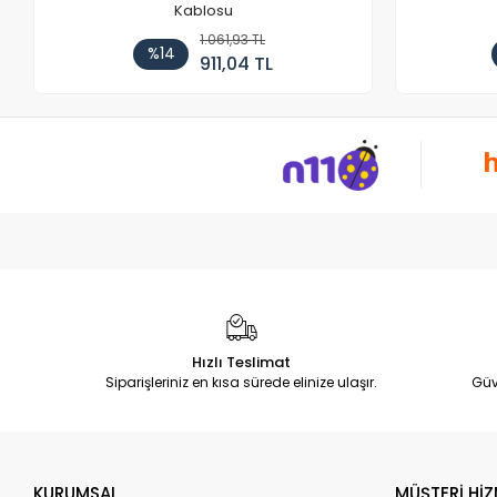
Kablosu
1.061,93 TL
%14
911,04 TL
Hızlı Teslimat
Siparişleriniz en kısa sürede elinize ulaşır.
Güv
KURUMSAL
MÜŞTERİ HİZ