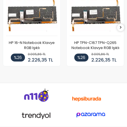
HP 16-N Notebook Klavye
HP TPN-C167 TPN-Q265
RGB Işıklı
Notebook Klavye RGB Işıklı
3.005,86 TL
3.005,86 TL
%26
%26
2.226,35 TL
2.226,35 TL