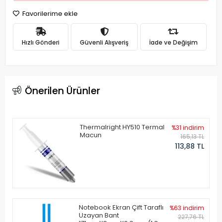
Favorilerime ekle
Hızlı Gönderi
Güvenli Alışveriş
İade ve Değişim
Önerilen Ürünler
Thermalright HY510 Termal
%31 indirim
Macun
165,13 TL
113,88 TL
Notebook Ekran Çift Taraflı
%63 indirim
Uzayan Bant
227,76 TL