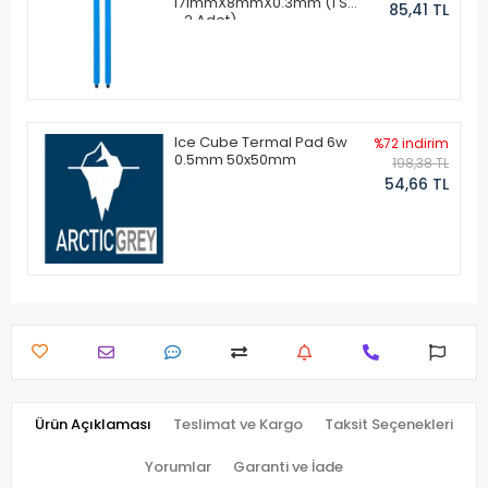
171mmX8mmX0.3mm (1 Set
85,41 TL
- 2 Adet)
Ice Cube Termal Pad 6w
%72 indirim
0.5mm 50x50mm
198,38 TL
54,66 TL
Ürün Açıklaması
Teslimat ve Kargo
Taksit Seçenekleri
Yorumlar
Garanti ve İade