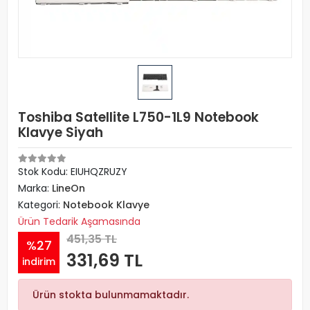
Toshiba Satellite L750-1L9 Notebook
Klavye Siyah
Stok Kodu: EIUHQZRUZY
Marka:
LineOn
Kategori:
Notebook Klavye
Ürün Tedarik Aşamasında
451,35 TL
%27
331,69 TL
indirim
Ürün stokta bulunmamaktadır.