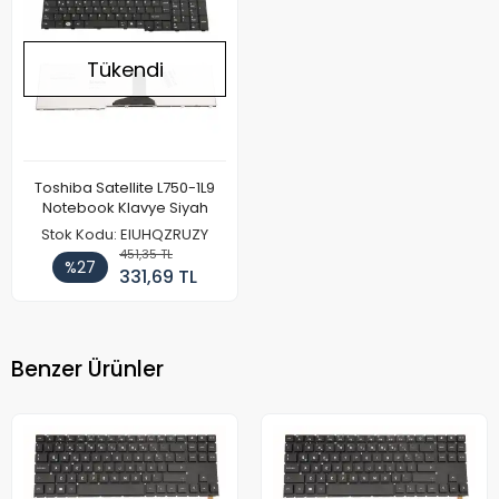
Tükendi
Toshiba Satellite L750-1L9
Notebook Klavye Siyah
Stok Kodu: EIUHQZRUZY
451,35 TL
%27
331,69 TL
Benzer Ürünler