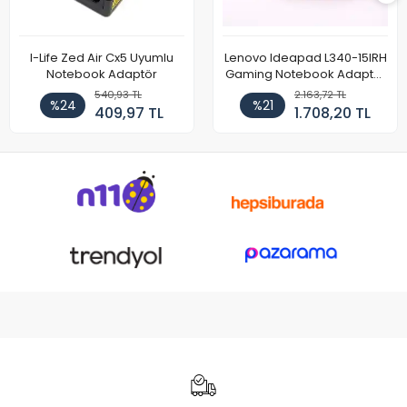
I-Life Zed Air Cx5 Uyumlu
Lenovo Ideapad L340-15IRH
Notebook Adaptör
Gaming Notebook Adaptör
Cihazı Şarj Aleti (150W)
540,93 TL
2.163,72 TL
%24
%21
409,97 TL
1.708,20 TL