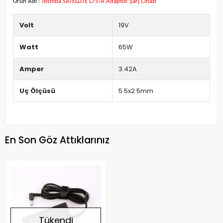
Ürün Adı :
Toshiba SATELLITE L75-A Adaptör Şarj Cihazı
Volt
19V
Watt
65W
Amper
3.42A
Uç Ölçüsü
5.5x2.5mm
En Son Göz Attıklarınız
Tükendi