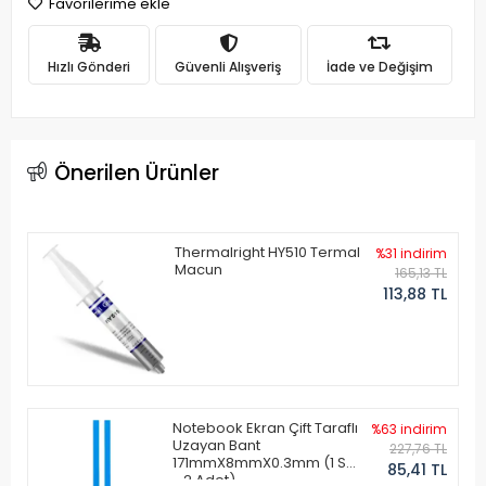
Favorilerime ekle
Hızlı Gönderi
Güvenli Alışveriş
İade ve Değişim
Önerilen Ürünler
Thermalright HY510 Termal
%31 indirim
Macun
165,13 TL
113,88 TL
Notebook Ekran Çift Taraflı
%63 indirim
Uzayan Bant
227,76 TL
171mmX8mmX0.3mm (1 Set
85,41 TL
- 2 Adet)