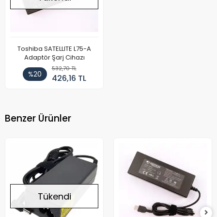
Toshiba SATELLITE L75-A
Adaptör Şarj Cihazı
532,70 TL
%20
426,16 TL
Benzer Ürünler
Tükendi