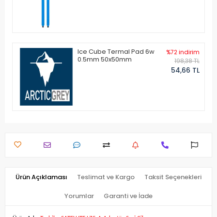
Ice Cube Termal Pad 6w
%72 indirim
0.5mm 50x50mm
198,38 TL
54,66 TL
Ürün Açıklaması
Teslimat ve Kargo
Taksit Seçenekleri
Yorumlar
Garanti ve İade