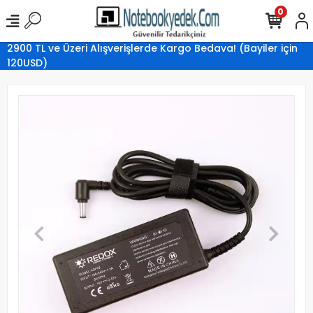
0
2900 TL ve Üzeri Alışverişlerde Kargo Bedava! (Bayiler için
120USD)