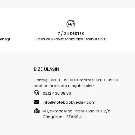
7 / 24 DESTEK
eneği
Öneri ve şikayetlerinizi bize iletebilirsiniz.
BİZE ULAŞIN
Haftaiçi 09:00 - 19:00 Cumartesi 10:00 - 15:00
saatleri arasında ulaşabilirsiniz.
0212 433 38 33
info@notebookyedek.com
M.Çakmak Mah. İnönü Cad. N.162/b
Güngören- İSTANBUL