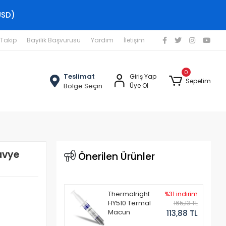
USD)
 Takip
Bayilik Başvurusu
Yardım
İletişim
0
Teslimat
Giriş Yap
Sepetim
Bölge Seçin
Üye Ol
avye
Önerilen Ürünler
Thermalright
%31 indirim
HY510 Termal
165,13 TL
Macun
113,88 TL