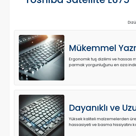
Dizü
Mükemmel Yaz
Ergonomik tuş dizilimi ve hassas me
parmak yorgunluğunu en aza indir
Dayanıklı ve U
Yüksek kaliteli malzemelerden üret
hassasiyeti ve basma hissiyatını k