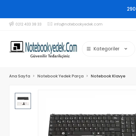
290
0212 433 38 33
info@notebookyedek.com
Kategoriler
Ana Sayfa
Notebook Yedek Parça
Notebook Klavye