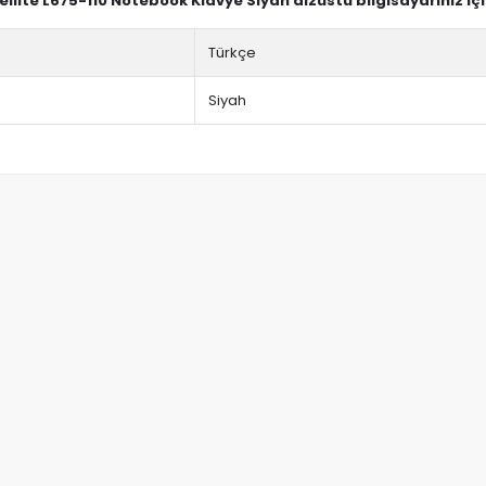
ellite L675-110 Notebook Klavye Siyah dizüstü bilgisayarınız i
Türkçe
Siyah