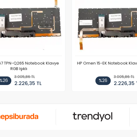
67 TPN-Q265 Notebook Klavye
HP Omen 15-EK Notebook Klavye
RGB Işıklı
3.005,86 TL
3.005,86 TL
%26
%26
2.226,35 TL
2.226,35 