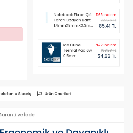
Notebook Ekran Çift
%63 indirim
Taraflı Uzayan Bant
227,76 TL
171mmX8mmX0.3mm
85,41 TL
(1 Set - 2 Adet)
Ice Cube
%72 indirim
Termal Pad 6w
198,38 TL
0.5mm
54,66 TL
50x50mm
Telefonla Sipariş
Ürün Önerileri
Garanti ve İade
 Ergonomik ve Dayanıklı