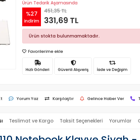
Ürün Tedarik Aşamasında
451,35 TL
%27
331,69 TL
indirim
Ürün stokta bulunmamaktadır.
Favorilerime ekle
Hızlı Gönderi
Güvenli Alışveriş
İade ve Değişim
Et
Yorum Yaz
Karşılaştır
Gelince Haber Ver
sı
Teslimat ve Kargo
Taksit Seçenekleri
Yorumlar
-110 Notebook Klavye Siyah -