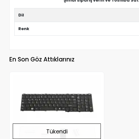
Şimdi sipariş verin ve Toshiba Sat
Dil
Renk
En Son Göz Attıklarınız
Stokta Yok
Tükendi