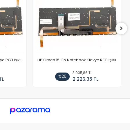
 RGB Işıklı
HP Omen 15-EN Notebook Klavye RGB Işıklı
3.005,86 TL
%26
TL
2.226,35 TL