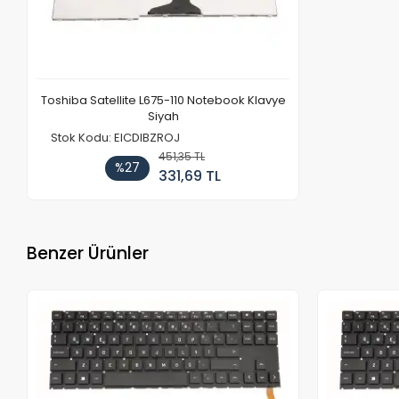
Toshiba Satellite L675-110 Notebook Klavye
Siyah
Stok Kodu: EICDIBZROJ
451,35 TL
%27
331,69 TL
Benzer Ürünler