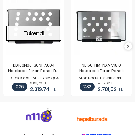
Tükendi
KD160N06-30NI-A004
NE156FHM-NXA V18.0
Notebook Ekran Paneli Full
Notebook Ekran Paneli
HD
144Hz
Stok Kodu: 6DJHYNMQCS
Stok Kodu: LUCNLF83NF
3.131,70 TL
4.115,62 TL
%26
%32
2.319,74 TL
2.781,52 TL