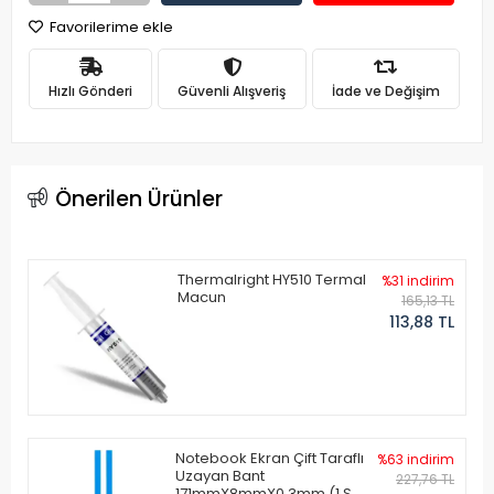
Favorilerime ekle
Hızlı Gönderi
Güvenli Alışveriş
İade ve Değişim
Önerilen Ürünler
Thermalright HY510 Termal
%31 indirim
Macun
165,13 TL
113,88 TL
Notebook Ekran Çift Taraflı
%63 indirim
Uzayan Bant
227,76 TL
171mmX8mmX0.3mm (1 Set