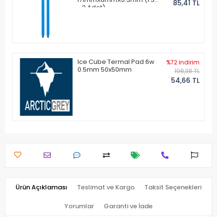
85,41 TL
- 2 Adet)
Ice Cube Termal Pad 6w
%72 indirim
0.5mm 50x50mm
198,38 TL
54,66 TL
Ürün Açıklaması
Teslimat ve Kargo
Taksit Seçenekleri
Yorumlar
Garanti ve İade