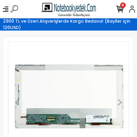
0
2900 TL ve Üzeri Alışverişlerde Kargo Bedava! (Bayiler için
120USD)