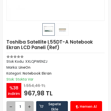
Toshiba Satellite L55DT-A Notebook
Ekran LCD Paneli (Ref)
Stok Kodu: XXLQPWENZJ
Marka:
LineOn
Kategori:
Notebook Ekran
Stok: Stokta Var
1.554,46 TL
%38
967,98 TL
indirim
Sepete
Hemen Al
Ekle