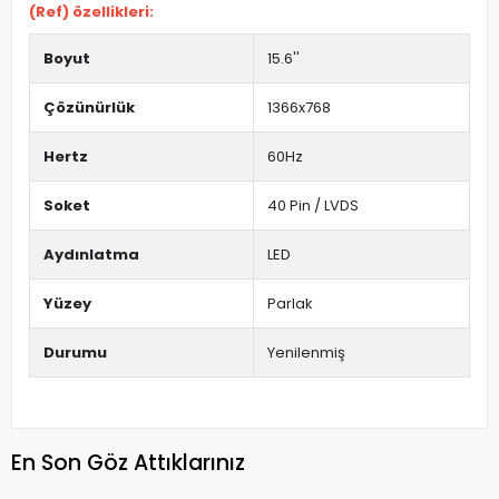
(Ref) özellikleri:
Boyut
15.6''
Çözünürlük
1366x768
Hertz
60Hz
Soket
40 Pin / LVDS
Aydınlatma
LED
Yüzey
Parlak
Durumu
Yenilenmiş
En Son Göz Attıklarınız