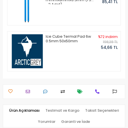
85,41 TL
- 2 Adet)
Ice Cube Termal Pad 6w
%72 indirim
0.5mm 50x50mm
198,38 TL
54,66 TL
Ürün Açıklaması
Teslimat ve Kargo
Taksit Seçenekleri
Yorumlar
Garanti ve İade