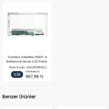
Toshiba Satellite L55DT-A
Notebook Ekran LCD Paneli
(Ref)
Stok Kodu: XXLQPWENZJ
1.554,46 TL
%38
967,98 TL
Benzer Ürünler