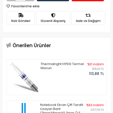
Favorilerime ekle
Hızlı Gönderi
Güvenli Alışveriş
İade ve Değişim
Önerilen Ürünler
Thermalright HY510 Termal
%31 indirim
Macun
165,13 TL
113,88 TL
Notebook Ekran Çift Taraflı
%63 indirim
Uzayan Bant
227,76 TL
171mmX8mmX0.3mm (1 Set