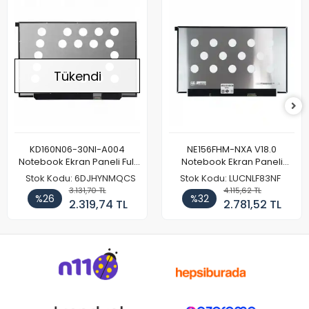
Tükendi
KD160N06-30NI-A004
NE156FHM-NXA V18.0
Notebook Ekran Paneli Full
Notebook Ekran Paneli
HD
144Hz
Stok Kodu: 6DJHYNMQCS
Stok Kodu: LUCNLF83NF
3.131,70 TL
4.115,62 TL
%26
%32
2.319,74 TL
2.781,52 TL