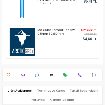
85,41 TL
- 2 Adet)
Ice Cube Termal Pad 6w
%72 indirim
0.5mm 50x50mm
198,38 TL
54,66 TL
Ürün Açıklaması
Teslimat ve Kargo
Taksit Seçenekleri
Yorumlar
Garanti ve İade