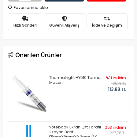
Favorilerime ekle
Hızlı Gönderi
Güvenli Alışveriş
İade ve Değişim
Önerilen Ürünler
Thermalright HY510 Termal
%31 indirim
Macun
165,13 TL
113,88 TL
Notebook Ekran Çift Taraflı
%63 indirim
Uzayan Bant
227,76 TL
171mmX8mmX0.3mm (1 Set