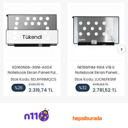
Tükendi
KD160N06-30NI-A004
NE156FHM-NXA V18.0
Notebook Ekran Paneli Full
Notebook Ekran Paneli
HD
144Hz
Stok Kodu: 6DJHYNMQCS
Stok Kodu: LUCNLF83NF
3.131,70 TL
4.115,62 TL
%26
%32
2.319,74 TL
2.781,52 TL