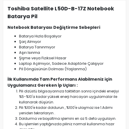
Toshiba Satellite L50D-B-17Z Notebook
Batarya Pil
Notebook Bataryası Değiştirme Sebepleri
Batarya Hızla Boşalıyor
Şarj Almıyor
Batarya Tanınmıyor
Aşırı Isınma
Şişme veya Fiziksel Hasar
Laptop Açılmıyor, Sadece Adaptörle Çalışıyor
Pil Döngüsünün Dolması (Yaşlanma)
İlk Kullanımda Tam Performans Alabilmeniz için
Uygulamanız Gereken İp Uçları :
Pili dizüstü bilgisayarınıza taktıktan sonra içindeki enerjiyi
%5-%10'a kadar yüksek enerji harcayan uygulamalar ile
kullanarak düşürün.
Pili %100'e kadar doldurun , %100'e ulaşmaz ise 1.Adımı
yeniden tekrarlaryın .
Doldurma ve boşaltma işlemini en az 5 defa uygulayın.
Bu işlemleri yaptığınızda piliniz normal kullanıma hazır