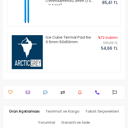
171mmX8mmX0.3mm (1 Set
85,41 TL
- 2 Adet)
Ice Cube Termal Pad 6w
%72 indirim
0.5mm 50x50mm
198,38 TL
54,66 TL
Ürün Açıklaması
Teslimat ve Kargo
Taksit Seçenekleri
Yorumlar
Garanti ve İade