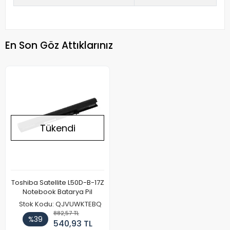
En Son Göz Attıklarınız
Tükendi
Toshiba Satellite L50D-B-17Z
Notebook Batarya Pil
Stok Kodu: QJVUWKTEBQ
882,57 TL
%39
540,93 TL