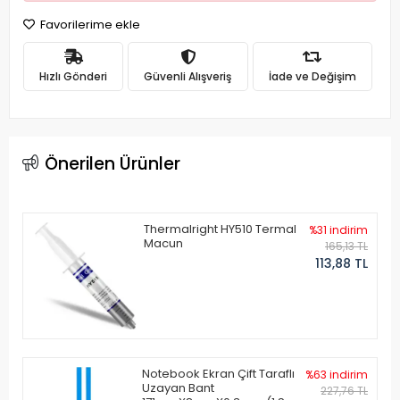
Favorilerime ekle
Hızlı Gönderi
Güvenli Alışveriş
İade ve Değişim
Önerilen Ürünler
Thermalright HY510 Termal
%31 indirim
Macun
165,13 TL
113,88 TL
Notebook Ekran Çift Taraflı
%63 indirim
Uzayan Bant
227,76 TL