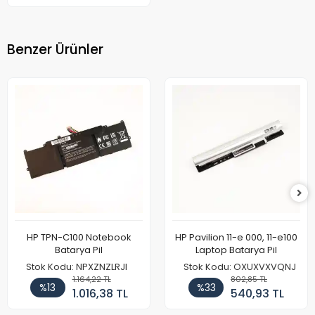
Benzer Ürünler
HP TPN-C100 Notebook
HP Pavilion 11-e 000, 11-e100
Batarya Pil
Laptop Batarya Pil
Stok Kodu: NPXZNZLRJI
Stok Kodu: OXUXVXVQNJ
1.164,22 TL
802,85 TL
%13
%33
1.016,38 TL
540,93 TL