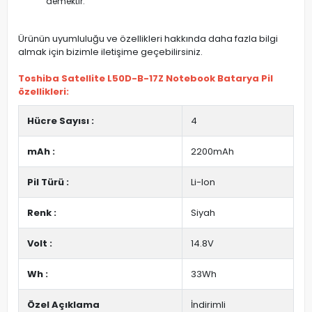
demektir.
Ürünün uyumluluğu ve özellikleri hakkında daha fazla bilgi
almak için bizimle iletişime geçebilirsiniz.
Toshiba Satellite L50D-B-17Z Notebook Batarya Pil
özellikleri:
Hücre Sayısı :
4
mAh :
2200mAh
Pil Türü :
Li-Ion
Renk :
Siyah
Volt :
14.8V
Wh :
33Wh
Özel Açıklama
İndirimli