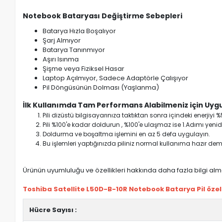
Notebook Bataryası Değiştirme Sebepleri
Batarya Hızla Boşalıyor
Şarj Almıyor
Batarya Tanınmıyor
Aşırı Isınma
Şişme veya Fiziksel Hasar
Laptop Açılmıyor, Sadece Adaptörle Çalışıyor
Pil Döngüsünün Dolması (Yaşlanma)
İlk Kullanımda Tam Performans Alabilmeniz için Uygu
Pili dizüstü bilgisayarınıza taktıktan sonra içindeki enerji
Pili %100'e kadar doldurun , %100'e ulaşmaz ise 1.Adımı yenide
Doldurma ve boşaltma işlemini en az 5 defa uygulayın.
Bu işlemleri yaptığınızda piliniz normal kullanıma hazır deme
Ürünün uyumluluğu ve özellikleri hakkında daha fazla bilgi almak
Toshiba Satellite L50D-B-10R Notebook Batarya Pil özelli
Hücre Sayısı :