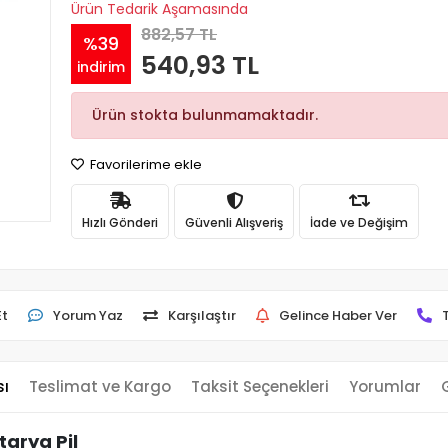
Ürün Tedarik Aşamasında
882,57 TL
%39
540,93 TL
indirim
Ürün stokta bulunmamaktadır.
Favorilerime ekle
Hızlı Gönderi
Güvenli Alışveriş
İade ve Değişim
Et
Yorum Yaz
Karşılaştır
Gelince Haber Ver
sı
Teslimat ve Kargo
Taksit Seçenekleri
Yorumlar
arya Pil