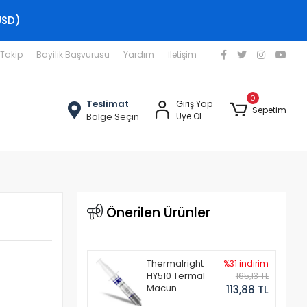
USD)
 Takip
Bayilik Başvurusu
Yardım
İletişim
0
Teslimat
Giriş Yap
Sepetim
Bölge Seçin
Üye Ol
Önerilen Ürünler
Thermalright
%31 indirim
HY510 Termal
165,13 TL
Macun
113,88 TL