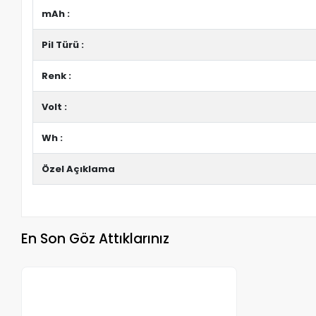
mAh :
Pil Türü :
Renk :
Volt :
Wh :
Özel Açıklama
En Son Göz Attıklarınız
Stokta Yok