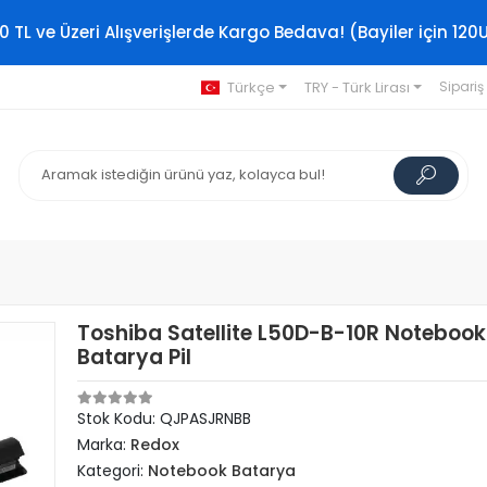
0 TL ve Üzeri Alışverişlerde Kargo Bedava! (Bayiler için 120
Türkçe
TRY - Türk Lirası
Sipariş
Toshiba Satellite L50D-B-10R Notebook
Batarya Pil
Stok Kodu: QJPASJRNBB
Marka:
Redox
Kategori:
Notebook Batarya