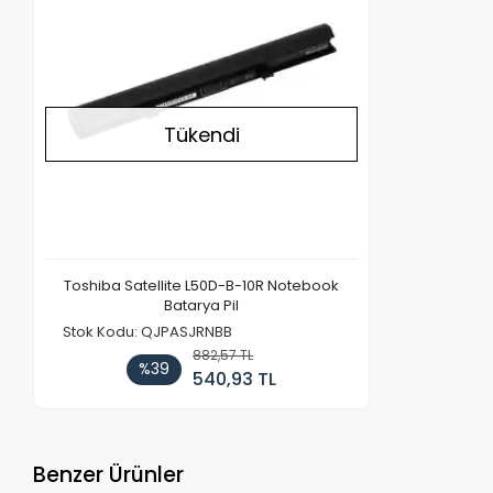
Tükendi
Toshiba Satellite L50D-B-10R Notebook
Batarya Pil
Stok Kodu: QJPASJRNBB
882,57 TL
%39
540,93 TL
Benzer Ürünler