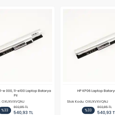
11-e 000, 11-e100 Laptop Batarya
HP KP06 Laptop Batarya
Pil
u: OXUXVXVQNJ
Stok Kodu: OXUXVXVQNJ
802,85 TL
802,85 TL
%33
%33
540,93 TL
540,93 T