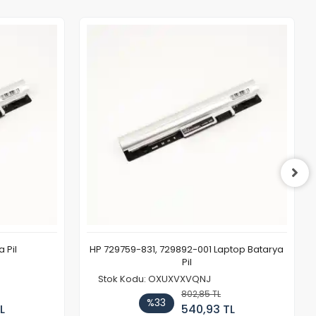
 Pil
HP 729759-831, 729892-001 Laptop Batarya
Pil
Stok Kodu: OXUXVXVQNJ
802,85 TL
%33
L
540,93 TL