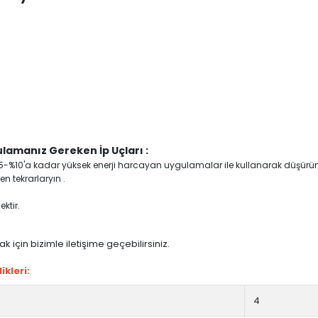
lamanız Gereken İp Uçları :
yi %5-%10'a kadar yüksek enerji harcayan uygulamalar ile kullanarak düşürü
n tekrarlaryın .
ktir.
 için bizimle iletişime geçebilirsiniz.
kleri:
4