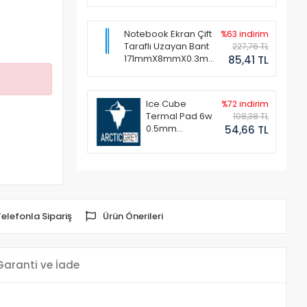
Notebook Ekran Çift
%63 indirim
Taraflı Uzayan Bant
227,76 TL
171mmX8mmX0.3mm
85,41 TL
(1 Set - 2 Adet)
Ice Cube
%72 indirim
Termal Pad 6w
198,38 TL
0.5mm
54,66 TL
50x50mm
Telefonla Sipariş
Ürün Önerileri
Garanti ve İade