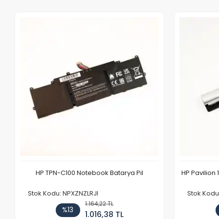
HP TPN-C100 Notebook Batarya Pil
HP Pavilion 
Stok Kodu: NPXZNZLRJI
Stok Kod
1.164,22 TL
%13
1.016,38 TL