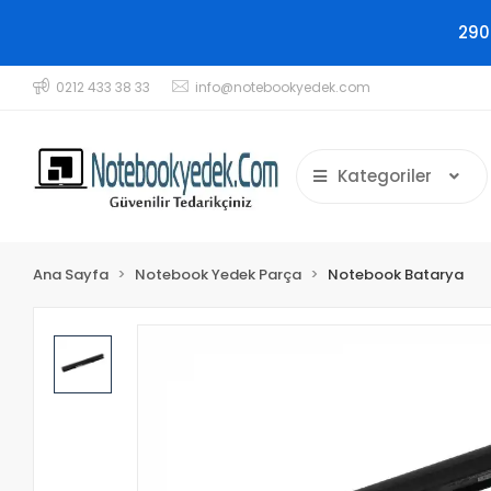
290
0212 433 38 33
info@notebookyedek.com
Kategoriler
Ana Sayfa
Notebook Yedek Parça
Notebook Batarya