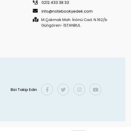
0212 433 38 33
info@notebookyedek.com
M.Çakmak Mah. İnönü Cad. N.162/b
Güngören- İSTANBUL
Bizi Takip Edin