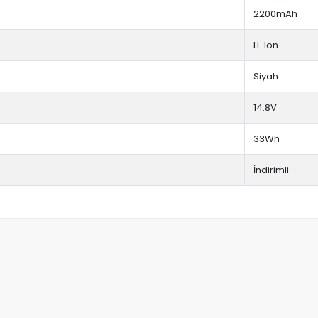
2200mAh
Li-Ion
Siyah
14.8V
33Wh
İndirimli