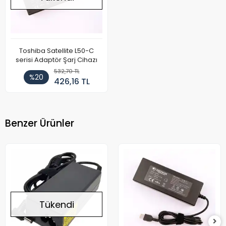
Toshiba Satellite L50-C
serisi Adaptör Şarj Cihazı
532,70 TL
%20
426,16 TL
Benzer Ürünler
Tükendi