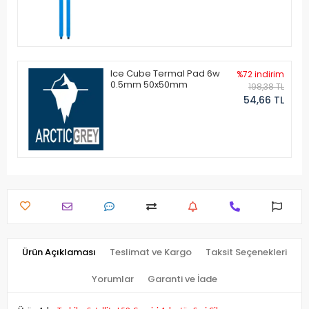
Ice Cube Termal Pad 6w
%72 indirim
0.5mm 50x50mm
198,38 TL
54,66 TL
Ürün Açıklaması
Teslimat ve Kargo
Taksit Seçenekleri
Yorumlar
Garanti ve İade