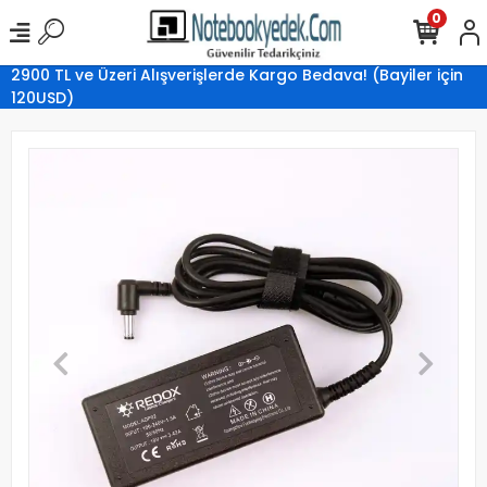
0
2900 TL ve Üzeri Alışverişlerde Kargo Bedava! (Bayiler için
120USD)