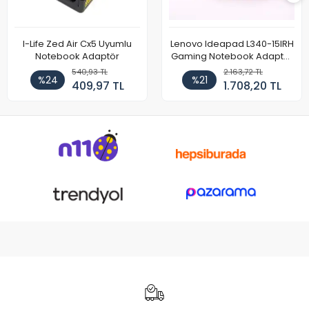
I-Life Zed Air Cx5 Uyumlu
Lenovo Ideapad L340-15IRH
Notebook Adaptör
Gaming Notebook Adaptör
Cihazı Şarj Aleti (150W)
540,93 TL
2.163,72 TL
%24
%21
409,97 TL
1.708,20 TL