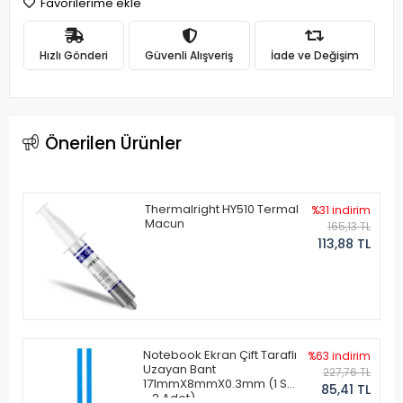
Favorilerime ekle
Hızlı Gönderi
Güvenli Alışveriş
İade ve Değişim
Önerilen Ürünler
Thermalright HY510 Termal
%31 indirim
Macun
165,13 TL
113,88 TL
Notebook Ekran Çift Taraflı
%63 indirim
Uzayan Bant
227,76 TL
171mmX8mmX0.3mm (1 Set
85,41 TL
- 2 Adet)