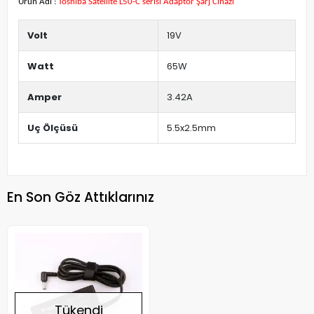
Ürün Adı :
Toshiba Satellite L50-C serisi Adaptör Şarj Cihazı
Volt
19V
Watt
65W
Amper
3.42A
Uç Ölçüsü
5.5x2.5mm
En Son Göz Attıklarınız
Tükendi