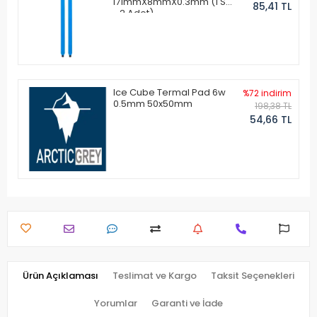
171mmX8mmX0.3mm (1 Set
85,41 TL
- 2 Adet)
Ice Cube Termal Pad 6w
%72 indirim
0.5mm 50x50mm
198,38 TL
54,66 TL
Ürün Açıklaması
Teslimat ve Kargo
Taksit Seçenekleri
Yorumlar
Garanti ve İade