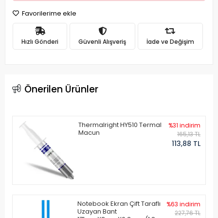
Favorilerime ekle
Hızlı Gönderi
Güvenli Alışveriş
İade ve Değişim
Önerilen Ürünler
Thermalright HY510 Termal
%31 indirim
Macun
165,13 TL
113,88 TL
Notebook Ekran Çift Taraflı
%63 indirim
Uzayan Bant
227,76 TL