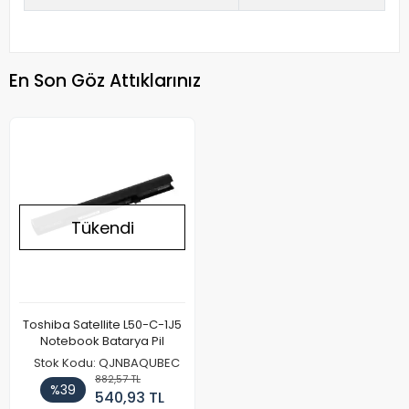
En Son Göz Attıklarınız
Tükendi
Toshiba Satellite L50-C-1J5
Notebook Batarya Pil
Stok Kodu: QJNBAQUBEC
882,57 TL
%39
540,93 TL