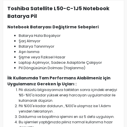
Toshiba Satellite L50-C-1J5 Notebook
Batarya Pil
Notebook Bataryası Değiştirme Sebepleri
Batarya Hızla Boşalıyor
Şarj Almıyor
Batarya Tanınmıyor
Aşırı Isınma
Şişme veya Fiziksel Hasar
Laptop Açılmıyor, Sadece Adaptörle Çalışıyor
Pil Döngüsünün Dolması (Yaşlanma)
İlk Kullanımda Tam Performans Alabilmeniz için
Uygulamanız Gereken İp Uçları :
Pili dizüstü bilgisayarınıza taktıktan sonra içindeki enerjiyi
%5-%10'a kadar yüksek enerji harcayan uygulamalar ile
kullanarak düşürün.
Pili %100'e kadar doldurun , %100'e ulaşmaz ise 1.Adımı
yeniden tekrarlaryın .
Doldurma ve boşaltma işlemini en az 5 defa uygulayın.
Bu işlemleri yaptığınızda piliniz normal kullanıma hazır