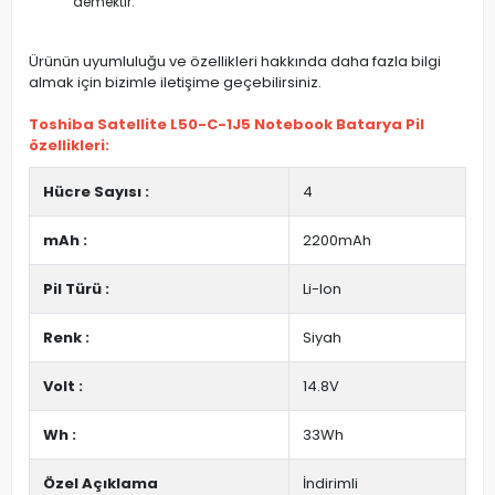
demektir.
Ürünün uyumluluğu ve özellikleri hakkında daha fazla bilgi
almak için bizimle iletişime geçebilirsiniz.
Toshiba Satellite L50-C-1J5 Notebook Batarya Pil
özellikleri:
Hücre Sayısı :
4
mAh :
2200mAh
Pil Türü :
Li-Ion
Renk :
Siyah
Volt :
14.8V
Wh :
33Wh
Özel Açıklama
İndirimli