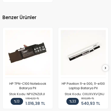
Benzer Ürünler
HP TPN-C100 Notebook
HP Pavilion 11-e 000, 11-e100
Batarya Pil
Laptop Batarya Pil
Stok Kodu: NPXZNZLRJI
Stok Kodu: OXUXVXVQNJ
1.164,22 TL
802,85 TL
%13
%33
1.016,38 TL
540,93 TL