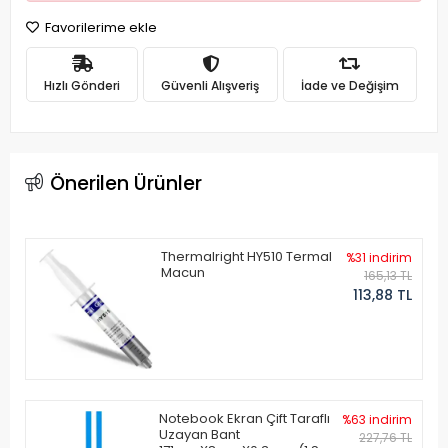
Favorilerime ekle
Hızlı Gönderi
Güvenli Alışveriş
İade ve Değişim
Önerilen Ürünler
Thermalright HY510 Termal
%31 indirim
Macun
165,13 TL
113,88 TL
Notebook Ekran Çift Taraflı
%63 indirim
Uzayan Bant
227,76 TL