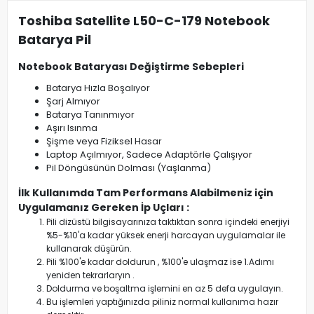
Toshiba Satellite L50-C-179 Notebook
Batarya Pil
Notebook Bataryası Değiştirme Sebepleri
Batarya Hızla Boşalıyor
Şarj Almıyor
Batarya Tanınmıyor
Aşırı Isınma
Şişme veya Fiziksel Hasar
Laptop Açılmıyor, Sadece Adaptörle Çalışıyor
Pil Döngüsünün Dolması (Yaşlanma)
İlk Kullanımda Tam Performans Alabilmeniz için
Uygulamanız Gereken İp Uçları :
Pili dizüstü bilgisayarınıza taktıktan sonra içindeki enerjiyi
%5-%10'a kadar yüksek enerji harcayan uygulamalar ile
kullanarak düşürün.
Pili %100'e kadar doldurun , %100'e ulaşmaz ise 1.Adımı
yeniden tekrarlaryın .
Doldurma ve boşaltma işlemini en az 5 defa uygulayın.
Bu işlemleri yaptığınızda piliniz normal kullanıma hazır