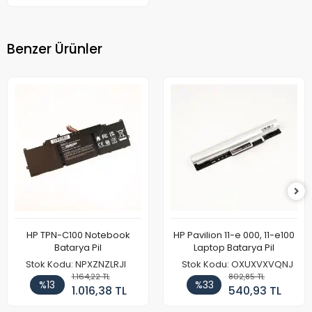
Benzer Ürünler
HP TPN-C100 Notebook
HP Pavilion 11-e 000, 11-e100
Batarya Pil
Laptop Batarya Pil
Stok Kodu: NPXZNZLRJI
Stok Kodu: OXUXVXVQNJ
1.164,22 TL
802,85 TL
%13
%33
1.016,38 TL
540,93 TL