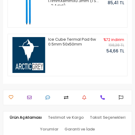
171mmX8mmX0.3mm (1 Set
85,41 TL
- 2 Adet)
Ice Cube Termal Pad 6w
%72 indirim
0.5mm 50x50mm
198,38 TL
54,66 TL
Ürün Açıklaması
Teslimat ve Kargo
Taksit Seçenekleri
Yorumlar
Garanti ve İade