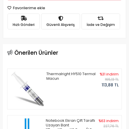
Favorilerime ekle
Hızlı Gönderi
Güvenli Alışveriş
İade ve Değişim
Önerilen Ürünler
Thermalright HY510 Termal
%31 indirim
Macun
165,13 TL
113,88 TL
Notebook Ekran Çift Taraflı
%63 indirim
Uzayan Bant
227,76 TL