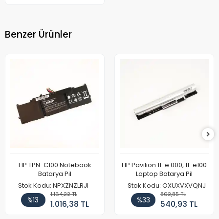
Benzer Ürünler
HP TPN-C100 Notebook
HP Pavilion 11-e 000, 11-e100
Batarya Pil
Laptop Batarya Pil
Stok Kodu: NPXZNZLRJI
Stok Kodu: OXUXVXVQNJ
1.164,22 TL
802,85 TL
%13
%33
1.016,38 TL
540,93 TL