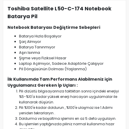
Toshiba Satellite L50-C-174 Notebook
Batarya Pil
Notebook Bataryası Değiştirme Sebepleri
Batarya Hızla Boşalıyor
Şarj Almıyor
Batarya Tanınmıyor
Aşırı Isınma
Şişme veya Fiziksel Hasar
Laptop Açılmıyor, Sadece Adaptörle Çalışıyor
Pil Döngüsünün Dolması (Yaşlanma)
İlk Kullanımda Tam Performans Alabilmeniz için
Uygulamanız Gereken İp Uçları :
Pili dizüstü bilgisayarınıza taktıktan sonra içindeki enerjiyi
%5-%10'a kadar yüksek enerji harcayan uygulamalar ile
kullanarak düşürün.
Pili %100'e kadar doldurun , %100'e ulaşmaz ise 1.Adımı
yeniden tekrarlaryın .
Doldurma ve boşaltma işlemini en az 5 defa uygulayın.
Bu işlemleri yaptığınızda piliniz normal kullanıma hazır