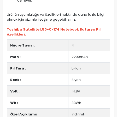
demektir.
Ürünün uyumluluğu ve özellikleri hakkında daha fazla bilgi
almak için bizimle iletişime geçebilirsiniz.
Toshiba Satellite L50-C-174 Notebook Batarya Pil
özellikleri:
Hücre Sayısı :
4
mAh :
2200mAh
Pil Türü :
Li-Ion
Renk :
Siyah
Volt :
14.8V
Wh :
33Wh
Özel Açıklama
İndirimli