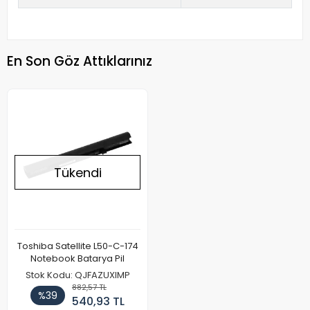
En Son Göz Attıklarınız
Tükendi
Toshiba Satellite L50-C-174
Notebook Batarya Pil
Stok Kodu: QJFAZUXIMP
882,57 TL
%39
540,93 TL